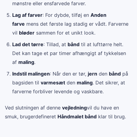
mønstre eller ensfarvede farver.
Lag af farver
: For dybde, tilføj en
Anden
farve
mens det første lag stadig er vådt. Farverne
vil
bløder
sammen for et unikt look.
Lad det tørre
: Tillad, at
bånd
til at lufttørre helt.
Det kan tage et par timer afhængigt af tykkelsen
af
maling
.
Indstil malingen
: Når den er tør,
jern
den
bånd
på
bagsiden til
varmesæt
den
maling
. Det sikrer, at
farverne forbliver levende og vaskbare.
Ved slutningen af denne
vejledning
vil du have en
smuk, brugerdefineret
Håndmalet bånd
klar til brug.