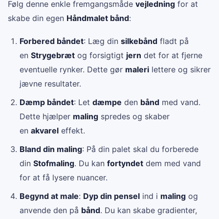
Følg denne enkle fremgangsmåde
vejledning
for at
skabe din egen
Håndmalet bånd
:
Forbered båndet
: Læg din
silkebånd
fladt på
en
Strygebræt
og forsigtigt
jern
det for at fjerne
eventuelle rynker. Dette gør
maleri
lettere og sikrer
jævne resultater.
Dæmp båndet
: Let
dæmpe
den
bånd
med vand.
Dette hjælper
maling
spredes og skaber
en
akvarel
effekt.
Bland din maling
: På din palet skal du forberede
din
Stofmaling
. Du kan
fortyndet
dem med vand
for at få lysere nuancer.
Begynd at male
:
Dyp din pensel
ind i
maling
og
anvende den på
bånd
. Du kan skabe gradienter,