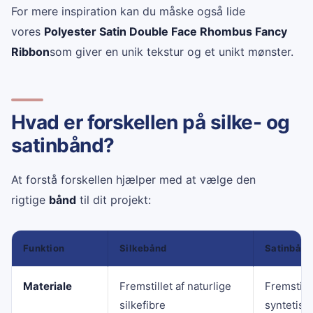
For mere inspiration kan du måske også lide
vores
Polyester Satin Double Face Rhombus Fancy
Ribbon
som giver en unik tekstur og et unikt mønster.
Hvad er forskellen på silke- og
satinbånd?
At forstå forskellen hjælper med at vælge den
rigtige
bånd
til dit projekt:
Funktion
Silkebånd
Satinbånd
Materiale
Fremstillet af naturlige
Fremstille
silkefibre
syntetiske