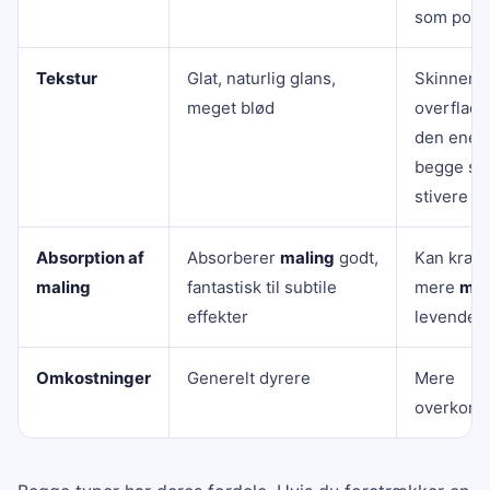
som poly
Tekstur
Glat, naturlig glans,
Skinnend
meget blød
overflade
den ene e
begge side
stivere
Absorption af
Absorberer
maling
godt,
Kan kræv
maling
fantastisk til subtile
mere
mal
effekter
levende f
Omkostninger
Generelt dyrere
Mere
overkomm