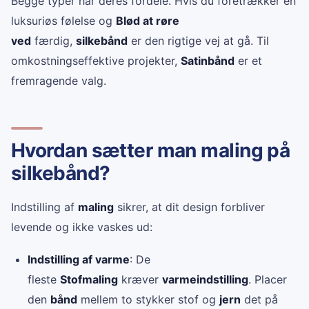
Begge typer har deres fordele. Hvis du foretrækker en
luksuriøs følelse og
Blød at røre
ved
færdig,
silkebånd
er den rigtige vej at gå. Til
omkostningseffektive projekter,
Satinbånd
er et
fremragende valg.
Hvordan sætter man maling på
silkebånd?
Indstilling af
maling
sikrer, at dit design forbliver
levende og ikke vaskes ud:
Indstilling af varme
: De
fleste
Stofmaling
kræver
varmeindstilling
. Placer
den
bånd
mellem to stykker stof og
jern
det på