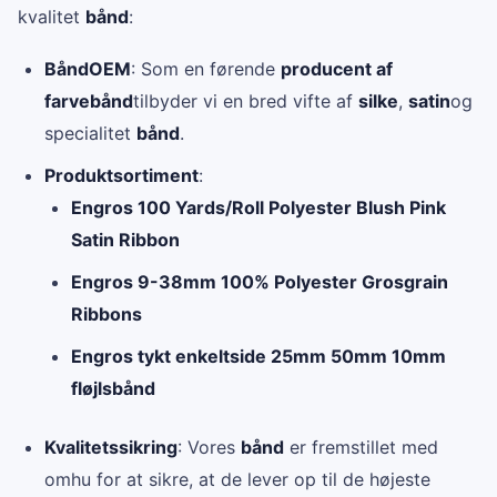
kvalitet
bånd
:
BåndOEM
: Som en førende
producent af
farvebånd
tilbyder vi en bred vifte af
silke
,
satin
og
specialitet
bånd
.
Produktsortiment
:
Engros 100 Yards/Roll Polyester Blush Pink
Satin Ribbon
Engros 9-38mm 100% Polyester Grosgrain
Ribbons
Engros tykt enkeltside 25mm 50mm 10mm
fløjlsbånd
Kvalitetssikring
: Vores
bånd
er fremstillet med
omhu for at sikre, at de lever op til de højeste