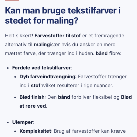
Kan man bruge tekstilfarver i
stedet for maling?
Helt sikkert!
Farvestoffer til stof
er et fremragende
alternativ til
maling
især hvis du ønsker en mere
mættet farve, der trænger ind i huden.
bånd
fibre:
Fordele ved tekstilfarver
:
Dyb farveindtrængning
: Farvestoffer trænger
ind i
stof
hvilket resulterer i rige nuancer.
Blød finish
: Den
bånd
forbliver fleksibel og
Blød
at røre ved
.
Ulemper
:
Kompleksitet
: Brug af farvestoffer kan kræve