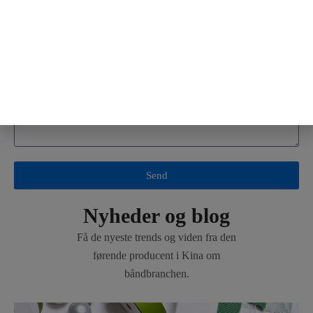
E-mail
Kommentarer
Send
Nyheder og blog
Få de nyeste trends og viden fra den
førende producent i Kina om
båndbranchen.