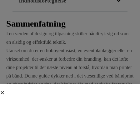
Indholdsfortegnelse
Sammenfatning
I en verden af design og tilpasning skiller båndtryk sig ud som
en alsidig og effektfuld teknik.
Uanset om du er en hobbyentusiast, en eventplanlægger eller en
virksomhed, der ønsker at forbedre din branding, kan det løfte
dine projekter til det næste niveau at forstå, hvordan man printer
på bånd. Denne guide dykker ned i det væsentlige ved båndprint
og giver indsigt og tips, der hjælper dig med at skabe fantastiske,
personlige bånd, der efterlader et varigt indtryk.
Hvad er farvebåndstryk, og hvorfor er det vigtigt?
Båndtryk indebærer påføring af design, mønstre eller tekst på
bånd ved hjælp af forskellige trykteknikker. Denne proces
forvandler almindelige bånd til personligt tilbehør, der kan