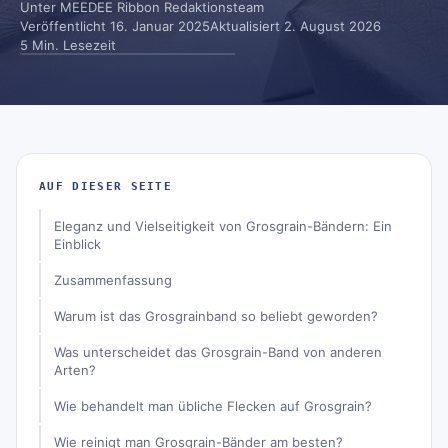
Unter
MEEDEE Ribbon Redaktionsteam
Veröffentlicht
16. Januar 2025
Aktualisiert
2. August 2026
5 Min. Lesezeit
AUF DIESER SEITE
Eleganz und Vielseitigkeit von Grosgrain-Bändern: Ein
Einblick
Zusammenfassung
Warum ist das Grosgrainband so beliebt geworden?
Was unterscheidet das Grosgrain-Band von anderen
Arten?
Wie behandelt man übliche Flecken auf Grosgrain?
Wie reinigt man Grosgrain-Bänder am besten?