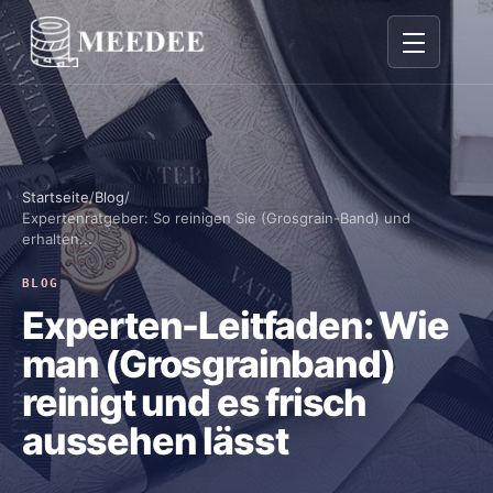
Navigation 
Startseite
/
Blog
/
Expertenratgeber: So reinigen Sie (Grosgrain-Band) und
erhalten...
BLOG
Experten-Leitfaden: Wie
man (Grosgrainband)
reinigt und es frisch
aussehen lässt