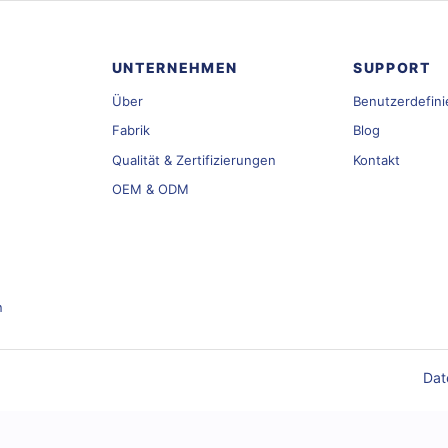
nder
Benutzerdefiniertes Farbband
OEM/ODM
Übe
UNTERNEHMEN
SUPPORT
Über
Benutzerdefini
Fabrik
Blog
Qualität & Zertifizierungen
Kontakt
OEM & ODM
n
Dat