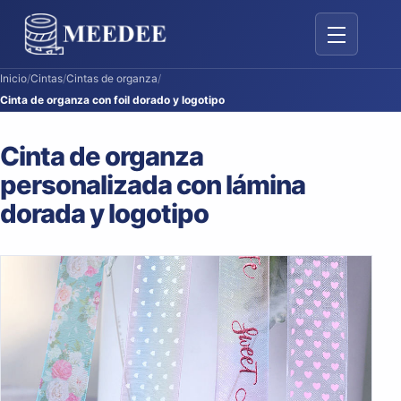
Alternar nav
Inicio
/
Cintas
/
Cintas de organza
/
Cinta de organza con foil dorado y logotipo
Cinta de organza
personalizada con lámina
dorada y logotipo