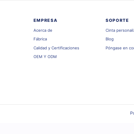
Cintas
Cinta personalizada
OEM/ODM
Acerca de
EMPRESA
SOPORTE
Acerca de
Cinta personal
Fábrica
Blog
Calidad y Certificaciones
Póngase en co
OEM Y ODM
Po