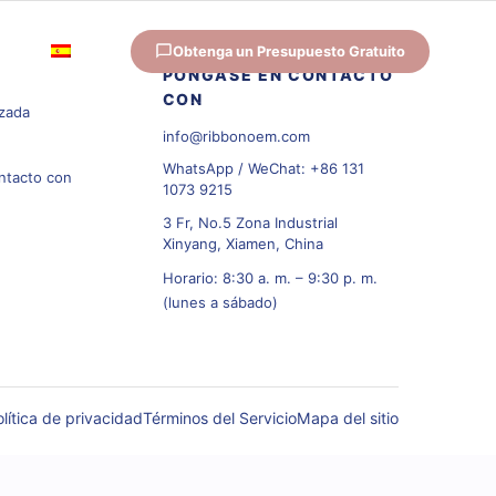
Obtenga un Presupuesto Gratuito
ES
PÓNGASE EN CONTACTO
CON
izada
info@ribbonoem.com
WhatsApp / WeChat: +86 131
ntacto con
1073 9215
3 Fr, No.5 Zona Industrial
Xinyang, Xiamen, China
Horario: 8:30 a. m. – 9:30 p. m.
(lunes a sábado)
lítica de privacidad
Términos del Servicio
Mapa del sitio