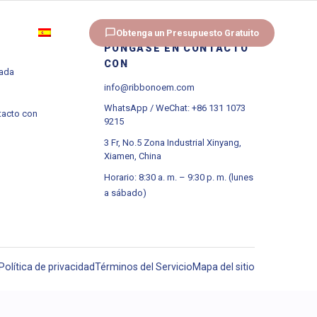
e
Obtenga un Presupuesto Gratuito
ES
PÓNGASE EN CONTACTO
CON
zada
info@ribbonoem.com
WhatsApp / WeChat: +86 131 1073
tacto con
9215
3 Fr, No.5 Zona Industrial Xinyang,
Xiamen, China
Horario: 8:30 a. m. – 9:30 p. m. (lunes
a sábado)
Política de privacidad
Términos del Servicio
Mapa del sitio