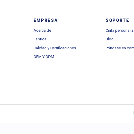
Cintas
Cinta personalizada
OEM/ODM
Acerca d
EMPRESA
SOPORTE
Acerca de
Cinta personali
Fábrica
Blog
Calidad y Certificaciones
Póngase en con
OEM Y ODM