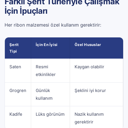
Farklı Şerit Türleriyle Çalışmak
İçin İpuçları
Her ribon malzemesi özel kullanım gerektirir:
Şerit
İçin En İyisi
Özel Hususlar
Tipi
Saten
Resmi
Kaygan olabilir
etkinlikler
Grogren
Günlük
Şeklini iyi korur
kullanım
Kadife
Lüks görünüm
Nazik kullanım
gerektirir