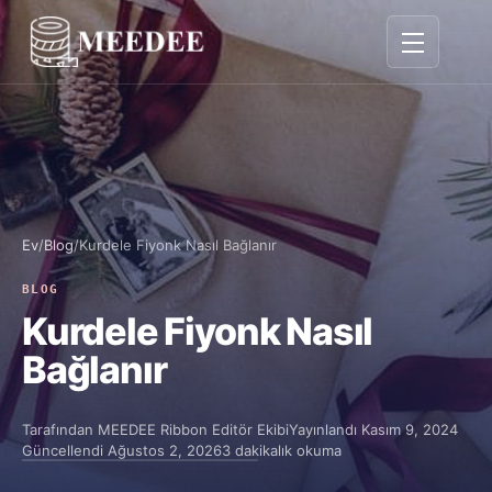
Gezinmeyi A
Ev
/
Blog
/
Kurdele Fiyonk Nasıl Bağlanır
BLOG
Kurdele Fiyonk Nasıl
Bağlanır
Tarafından
MEEDEE Ribbon Editör Ekibi
Yayınlandı
Kasım 9, 2024
Güncellendi
Ağustos 2, 2026
3 dakikalık okuma