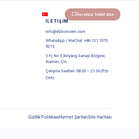
Hakkında
Ücretsiz Teklif Alın
TR
İLETIŞIM
info@ribbonoem.com
WhatsApp / WeChat: +86 131 1073
9215
3 Fr, No.5 Xinyang Sanayi Bölgesi,
Xiamen, Çin
Çalışma Saatleri: 08:30 – 21:30 (Pzt-
Cmt)
Gizlilik Politikası
Hizmet Şartları
Site Haritası