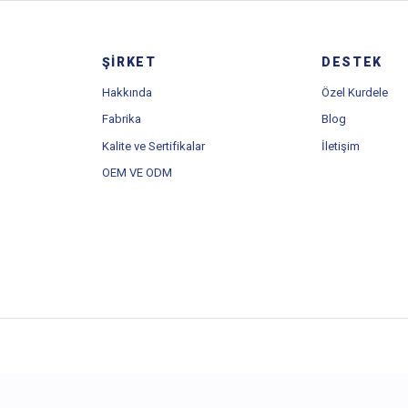
Kurdeleler
Özel Kurdele
OEM/ODM
ŞIRKET
DESTEK
Hakkında
Özel Kurdele
Fabrika
Blog
Kalite ve Sertifikalar
İletişim
OEM VE ODM