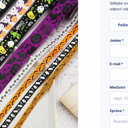
Sdílejte s
odpoví odp
Pošle
Jméno *
E-mail *
Množství
Zpráva *