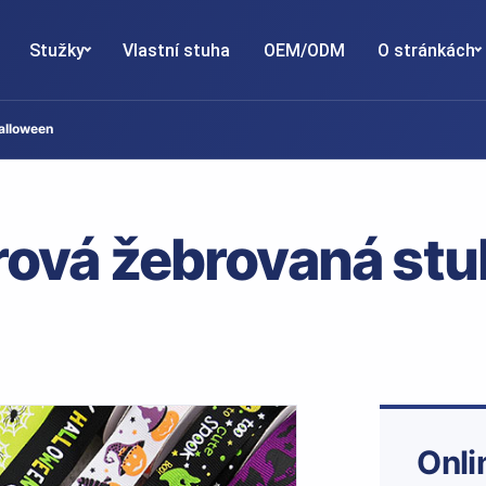
Stužky
Vlastní stuha
OEM/ODM
O stránkách
alloween
ová žebrovaná stu
Onli