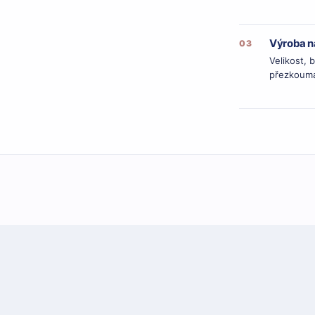
Výroba n
03
Velikost, 
přezkoumá