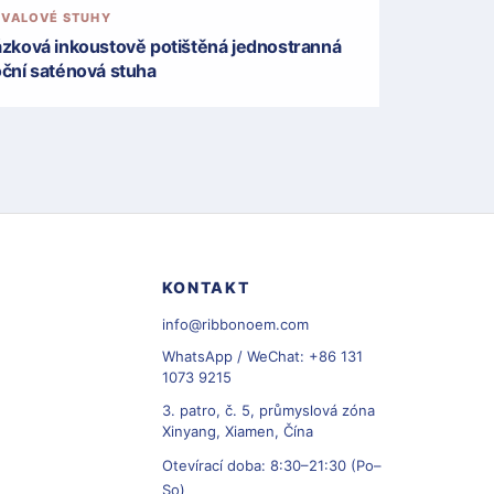
IVALOVÉ STUHY
zková inkoustově potištěná jednostranná
ční saténová stuha
KONTAKT
info@ribbonoem.com
WhatsApp / WeChat: +86 131
1073 9215
3. patro, č. 5, průmyslová zóna
Xinyang, Xiamen, Čína
Otevírací doba: 8:30–21:30 (Po–
So)