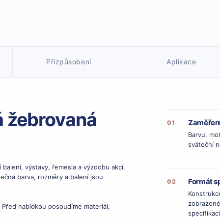
Přizpůsobení
Aplikace
 žebrovaná
Zaměření
01
Barvu, mot
sváteční n
balení, výstavy, řemesla a výzdobu akcí.
ečná barva, rozměry a balení jsou
Formát sp
02
Konstrukc
zobrazené
. Před nabídkou posoudíme materiál,
specifikaci