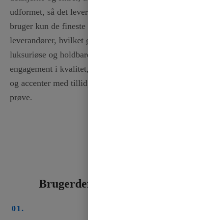
udformet, så det lever op til høje kvalitetsstandarder. Vi
bruger kun de fineste materialer fra pålidelige
leverandører, hvilket garanterer, at dine bånd er både
luksuriøse og holdbare. Hvert stykke afspejler vores
engagement i kvalitet, så du kan skabe smukke sløjfer
og accenter med tillid, vel vidende at de vil stå tidens
prøve.
Brugerdefineret båndproces
01.