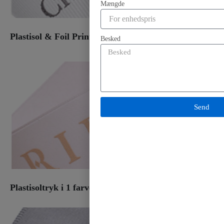
Mængde
Plastisol & Foil Print
Besked
Send
Plastisoltryk i 1 farve