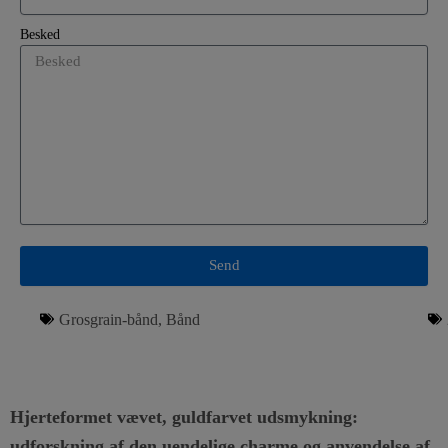
Besked
Send
Grosgrain-bånd
,
Bånd
Hjerteformet vævet, guldfarvet udsmykning:
udforskning af den uendelige charme og anvendelse af