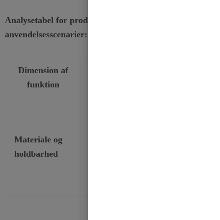
Analysetabel for produktfunktioner og
anvendelsesscenarier:
Dimension af
Specifik
Værdi fo
funktion
beskrivelse
applikationssc
Højkvalitets
Sikrer langvari
grosgrain,
dekorativ effekt
Materiale og
tætvævet, ikke
velegnet til
holdbarhed
let at
anvendelser, de
deformere eller
kræver en vis s
trevle op
Gyldent
Forbedre stilen