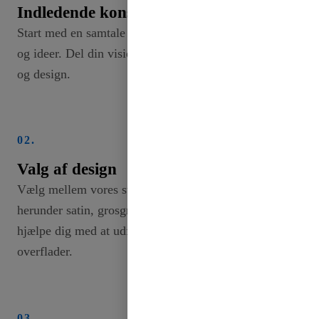
Indledende konsultation
Start med en samtale for at diskutere dine behov
og ideer. Del din vision, herunder farver, bredder
og design.
02.
Valg af design
Vælg mellem vores store udvalg af båndtyper,
herunder satin, grosgrain og specialbånd. Vi kan
hjælpe dig med at udforske forskellige mønstre og
overflader.
03.