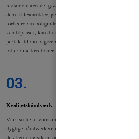
reklamemateriale, giver vores bånd et unikt præg. Brug
dem til festartikler, personligt tilbehør eller til at
forbedre din boligindretning. Med farver og design, der
kan tilpasses, kan du sikre dig, at hvert bånd passer
perfekt til din begivenheds tema eller projektkrav og
løfter dine kreationer til det næste niveau.
03.
Kvalitetshåndværk
Vi er stolte af vores enestående håndværk. Vores
dygtige håndværkere er meget opmærksomme på
detaljerne og sikrer, at hvert bånd er omhyggeligt