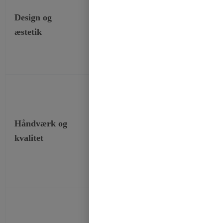
hjerteformet
genstande, form
Design og
mønster, enkelt
følelser og anv
æstetik
og elegant,
til en række
med en stærk
forskellige tem
glans
Fast
Sørg for en jæv
varmstempling,
brugsoplevelse,
Håndværk og
ikke let at falde
udsøgte færdig
kvalitet
af, let at skære
produkter, klar
og ingen
varige mønstre
falmning
Flere bredder
til rådighed,
Opfyld forskell