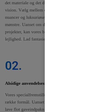
det materiale og det design, der bedst matcher din
vision. Vælg mellem elegante satinbånd i forskellige
nuancer og luksuriøse grosgrainbånd med indviklede
mønstre. Uanset om det er til events, gaver eller
projekter, kan vores bånd skræddersys til enhver
lejlighed. Lad fantasien få frit løb, og skab virkelig.
02.
Alsidige anvendelsesmuligheder
Vores specialfremstillede bånd er perfekte til en lang
række formål. Uanset om du skal pynte op til bryllup,
lave flot gaveindpakning eller designe