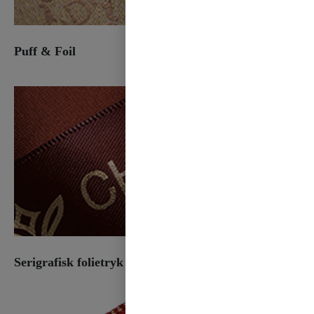
Puff & Foil
Serigrafisk folietryk