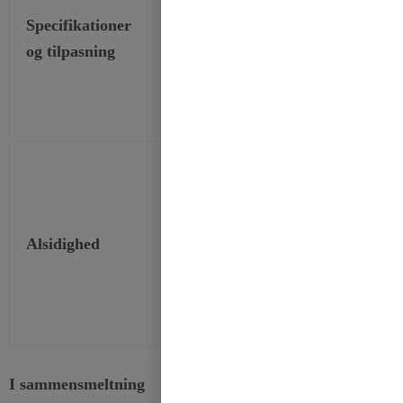
emballage, der
projekters beho
Specifikationer
kan tilpasses
under hensyntag
og tilpasning
(store
både engros- o
ruller/små
detailmarkedet
pakker)
Velegnet til
mange
Inspirerer til
forskellige
kreativitet,
Alsidighed
lejligheder og
multifunktionel
forskellige gør-
omkostningseff
det-selv-
projekter
I sammensmeltning