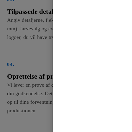
Tilpassede detaljer
Angiv detaljerne, f.eks. bredde (fra 2 mm til 50
mm), farvevalg og eventuelle unikke designs eller
logoer, du vil have trykt på båndet.
04.
Oprettelse af prototyper
Vi laver en prøve af dit specialdesignede bånd til
din godkendelse. Dette trin sikrer, at designet lever
op til dine forventninger, før vi går videre med
produktionen.