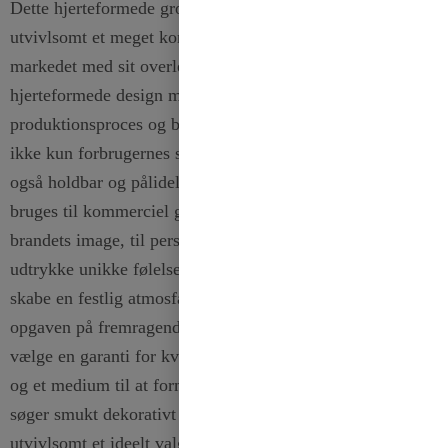
Dette hjerteformede grosgrain-bånd med varmstempling er
utvivlsomt et meget konkurrencedygtigt produkt på
markedet med sit overlegne grosgrain-materiale, elegante
hjerteformede design med varmstempling, omhyggelige
produktionsproces og brede anvendelighed. Det opfylder
ikke kun forbrugernes stræben efter skønhed, men giver
også holdbar og pålidelig praktisk værdi. Uanset om det
bruges til kommerciel gaveindpakning for at forbedre
brandets image, til personligt kunsthåndværk for at
udtrykke unikke følelser eller til forskellige fester for at
skabe en festlig atmosfære, er dette
bånd
kan udføre
opgaven på fremragende vis. At vælge det betyder at
vælge en garanti for kvalitet, en mulighed for kreativitet
og et medium til at formidle skønhed. For kunder, der
søger smukt dekorativt tilbehør af høj kvalitet, er dette
utvivlsomt et ideelt valg for tillid og investering.