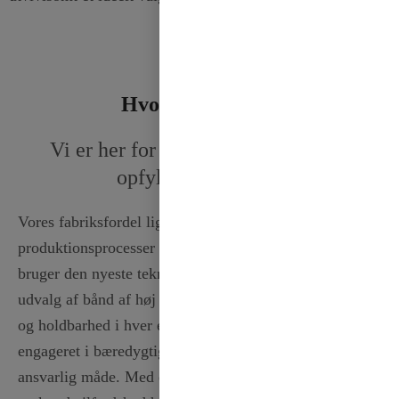
Hvorfor vælge os
Vi er her for at løse dit problem og
opfylde dine behov
Vores fabriksfordel ligger i vores avancerede
produktionsprocesser og dedikerede håndværk. Vi
bruger den nyeste teknologi til at producere et bredt
udvalg af bånd af høj kvalitet, hvilket sikrer ensartethed
og holdbarhed i hver eneste rulle. Vores erfarne team er
engageret i bæredygtighed og indkøber materialer på en
ansvarlig måde. Med et stærkt fokus på rettidig levering