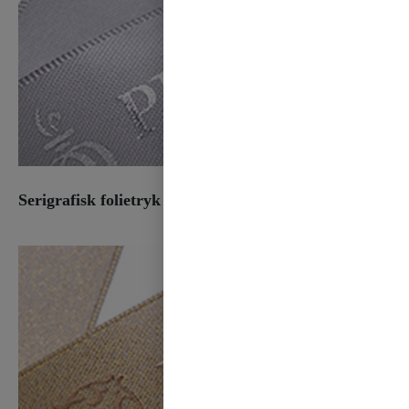
Serigrafisk folietryk