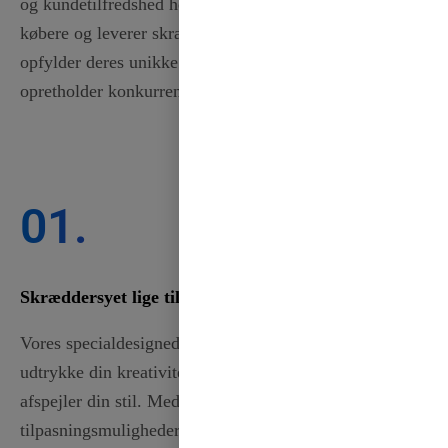
og kundetilfredshed henvender vi os specifikt til B2B-
købere og leverer skræddersyede løsninger, der
opfylder deres unikke behov, samtidig med at vi
opretholder konkurrencedygtige priser.
01.
Skræddersyet lige til dig
Vores specialdesignede bånd giver dig mulighed for at
udtrykke din kreativitet og designe bånd, der perfekt
afspejler din stil. Med en bred vifte af
tilpasningsmuligheder kan du vælge den farve, bredde,