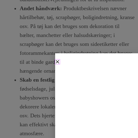
Andet håndværk:
Produktbeskrivelsen nævner
hårtilbehør, tøj, scrapbøger, boligindretning, kranse
osv. På tøj kan det bruges som dekoration til
bælter, manchetter eller halsudskæringer; i
scrapbøger kan det bruges som sideetiketter eller
fotorammekanter; i boligindretning kan det bruges
til at binde gardiner, dekorere vaser eller lave
hængende ornamenter.
Skab en festlig og fejrende atmosfære.
Til fester,
fødselsdage, jul, halloween, bryllupper,
babyshowers osv. kan dette bånd bruges til at
dekorere lokaler, service, invitationer, returgaver
osv. Dets hjerteformede mønster og gyldne glans
kan effektivt skabe en festlig, varm eller romantisk
atmosfære.