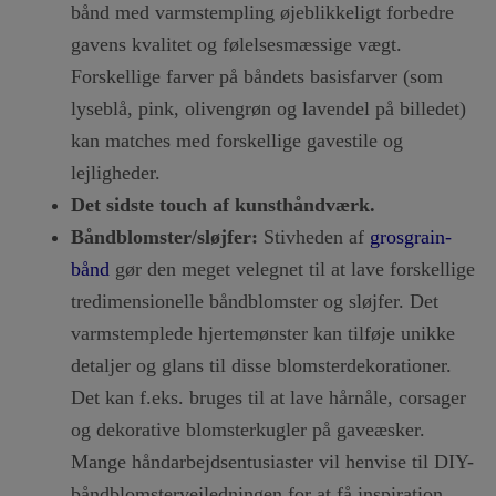
bånd med varmstempling øjeblikkeligt forbedre
gavens kvalitet og følelsesmæssige vægt.
Forskellige farver på båndets basisfarver (som
lyseblå, pink, olivengrøn og lavendel på billedet)
kan matches med forskellige gavestile og
lejligheder.
Det sidste touch af kunsthåndværk.
Båndblomster/sløjfer:
Stivheden af
grosgrain-
bånd
gør den meget velegnet til at lave forskellige
tredimensionelle båndblomster og sløjfer. Det
varmstemplede hjertemønster kan tilføje unikke
detaljer og glans til disse blomsterdekorationer.
Det kan f.eks. bruges til at lave hårnåle, corsager
og dekorative blomsterkugler på gaveæsker.
Mange håndarbejdsentusiaster vil henvise til DIY-
båndblomstervejledningen for at få inspiration.