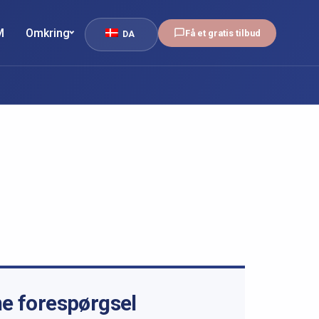
M
Omkring
Få et gratis tilbud
DA
ne forespørgsel