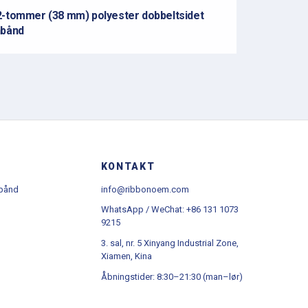
2-tommer (38 mm) polyester dobbeltsidet
nbånd
KONTAKT
 bånd
info@ribbonoem.com
WhatsApp / WeChat: +86 131 1073
9215
3. sal, nr. 5 Xinyang Industrial Zone,
Xiamen, Kina
Åbningstider: 8:30–21:30 (man–lør)