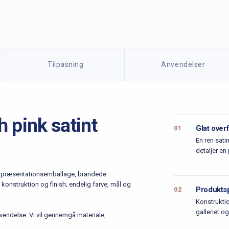
Tilpasning
Anvendelser
 pink satint
Glat over
01
En ren sati
detaljer en 
til præsentationsemballage, brandede
konstruktion og finish; endelig farve, mål og
Produktsp
02
Konstruktio
galleriet o
ndelse. Vi vil gennemgå materiale,