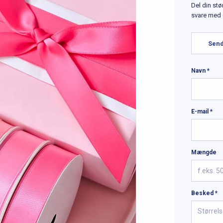
Del din st
svare med
Send
Navn *
E-mail *
Mængde
Besked *