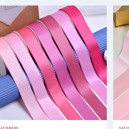
SATINBÅND
SATI