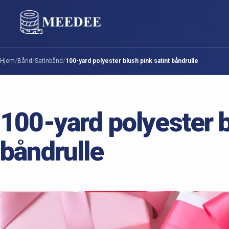
Hjem
/
Bånd
/
Satinbånd
/
100-yard polyester blush pink satint båndrulle
100-yard polyester b
båndrulle