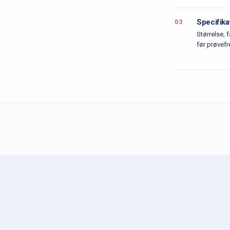
Specifika
03
Størrelse,
før prøvefr