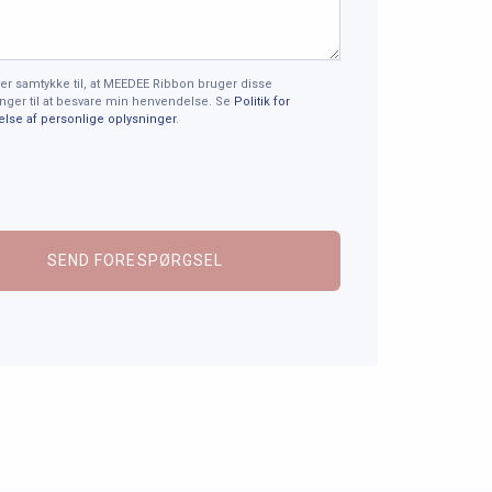
er samtykke til, at MEEDEE Ribbon bruger disse
nger til at besvare min henvendelse. Se
Politik for
else af personlige oplysninger
.
SEND FORESPØRGSEL