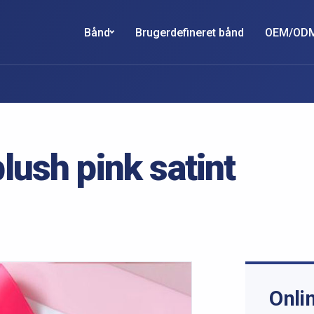
Bånd
Brugerdefineret bånd
OEM/OD
lush pink satint
Onli