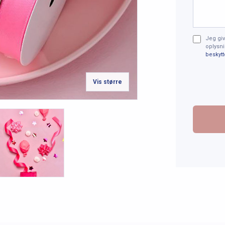
Jeg giv
oplysni
beskytt
Vis større