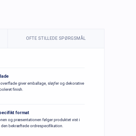
OFTE STILLEDE SPØRGSMÅL
flade
noverflade giver emballage, sløjfer og dekorative
poleret finish.
ecifikt format
nen og præsentationen følger produktet vist i
g den bekræftede ordrespecifikation.