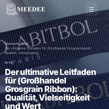
Navigation 
Startseite
/
Blog
/
Der ultimative Leitfaden für (Großhandel Grogrannband):
Qualität, Vielseitigkeit,...
BLOG
Der ultimative Leitfaden
für (Großhandel
Grosgrain Ribbon):
Qualität, Vielseitigkeit
und Wert