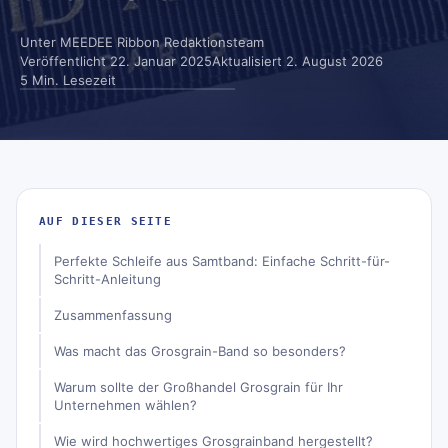
Unter
MEEDEE Ribbon Redaktionsteam
Veröffentlicht
22. Januar 2025
Aktualisiert
2. August 2026
5 Min. Lesezeit
AUF DIESER SEITE
Perfekte Schleife aus Samtband: Einfache Schritt-für-
Schritt-Anleitung
Zusammenfassung
Was macht das Grosgrain-Band so besonders?
Warum sollte der Großhandel Grosgrain für Ihr
Unternehmen wählen?
Wie wird hochwertiges Grosgrainband hergestellt?