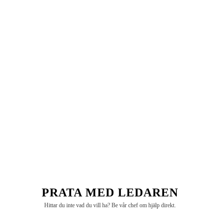
dessa faktorer:
Tillverkningskapacitet och kvalitetskontroll
Minsta orderkvantiteter
Färgkonsistens och färgval
Alternativ för anpassade tryck
Leveranstider och tillförlitlighet
Vanliga frågor och svar
Vad är den minsta orderkvantiteten för grossist grosgrain band?
Minimibeställningar börjar vanligtvis på 3000 yards per
färg-/breddkombination, men detta kan variera beroende på
specifika produkter och anpassningskrav.
Hur ska grosgrain-band förvaras?
PRATA MED LEDAREN
Förvaras svalt, torrt och skyddat från direkt solljus för att
Hittar du inte vad du vill ha? Be vår chef om hjälp direkt.
förhindra blekning. Förvara rullarna horisontellt för att bibehålla