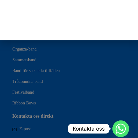
Band
Satinband
Grosgrain-band
Bomullsband
Organza-band
Sammetsband
Band för speciella tillfällen
Trådbundna band
Festivalband
Ribbon Bows
Kontakta oss direkt
Kontakta oss
E-post