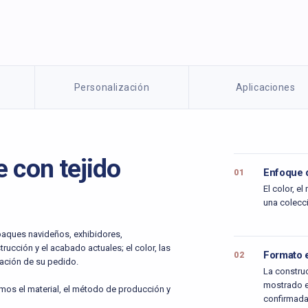
Personalización
Aplicaciones
 con tejido
Enfoque 
01
El color, e
una colecc
aques navideños, exhibidores,
ucción y el acabado actuales; el color, las
Formato e
02
cación de su pedido.
La construc
mostrado en
remos el material, el método de producción y
confirmada