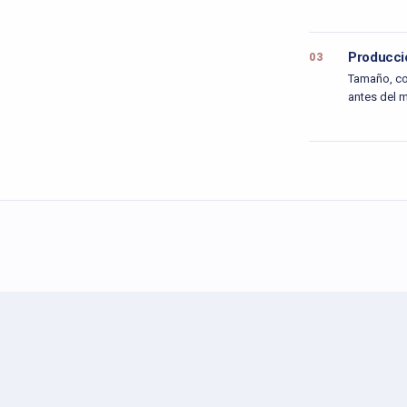
Producci
03
Tamaño, co
antes del m