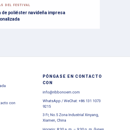
AS DEL FESTIVAL
a de poliéster navideña impresa
onalizada
PÓNGASE EN CONTACTO
CON
zada
info@ribbonoem.com
WhatsApp / WeChat: +86 131 1073
tacto con
9215
3 Fr, No.5 Zona Industrial Xinyang,
Xiamen, China
Horario: 8:30 a. m. – 9:30 p. m. (lunes