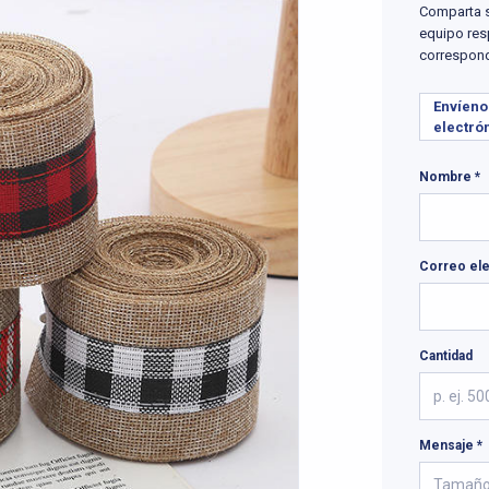
Comparta s
equipo res
correspond
Envíeno
electró
Nombre *
Correo ele
Cantidad
Mensaje *