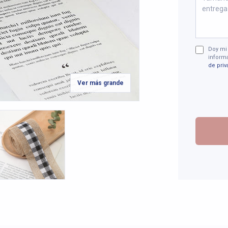
Doy mi
informa
de priv
Ver más grande