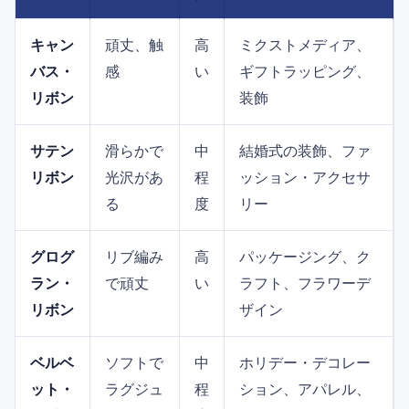
キャン
頑丈、触
高
ミクストメディア、
バス・
感
い
ギフトラッピング、
リボン
装飾
サテン
滑らかで
中
結婚式の装飾、ファ
リボン
光沢があ
程
ッション・アクセサ
る
度
リー
グログ
リブ編み
高
パッケージング、ク
ラン・
で頑丈
い
ラフト、フラワーデ
リボン
ザイン
ベルベ
ソフトで
中
ホリデー・デコレー
ット・
ラグジュ
程
ション、アパレル、