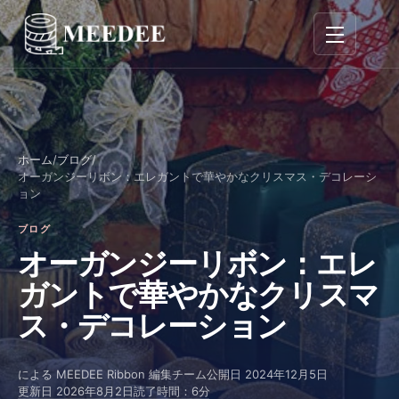
ナビゲーシ
ホーム
/
ブログ
/
オーガンジーリボン：エレガントで華やかなクリスマス・デコレーシ
ョン
ブログ
オーガンジーリボン：エレ
ガントで華やかなクリスマ
ス・デコレーション
による
MEEDEE Ribbon 編集チーム
公開日
2024年12月5日
更新日
2026年8月2日
読了時間：6分