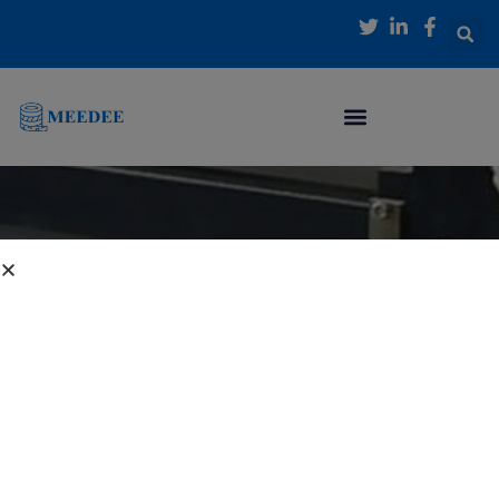
内
容
を
ス
キ
ッ
プ
特別な日のリボン
どんなシーンにもぴったりな、リボンセレクショ
ンをご覧ください。サテンリボン、グログランリ