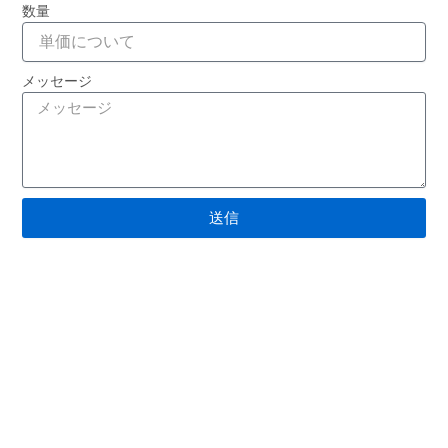
数量
メッセージ
2X8インチシングルフェイス優勝スポーツサテン賞リ
ボン
送信
続きを読む "