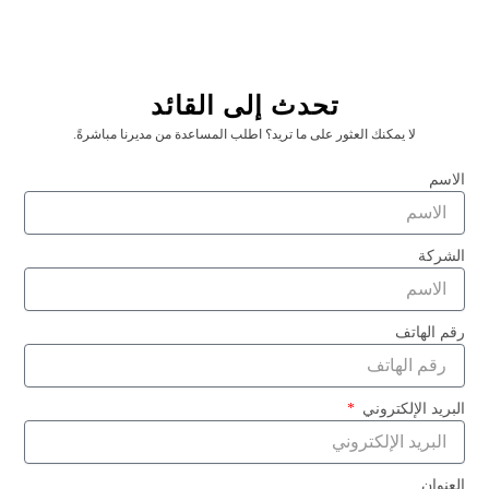
تحدث إلى القائد
1st 2nd 3rd Gold Silver Bronze Award Ribbon With
لا يمكنك العثور على ما تريد؟ اطلب المساعدة من مديرنا مباشرةً.
Event Card
الاسم
اقرأ المزيد "
الشركة
رقم الهاتف
البريد الإلكتروني
العنوان