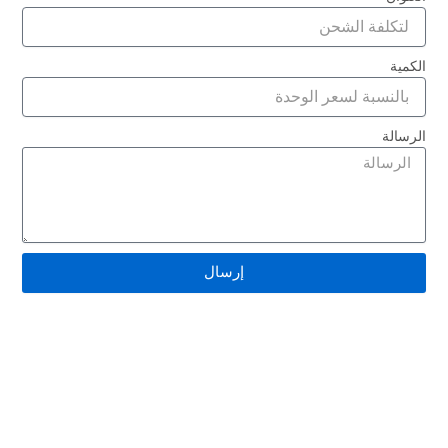
الكمية
الرسالة
شريط جائزة المركز الأول الرياضي من الساتان الساتان 2
× 8 بوصة ذو وجه واحد
إرسال
اقرأ المزيد "