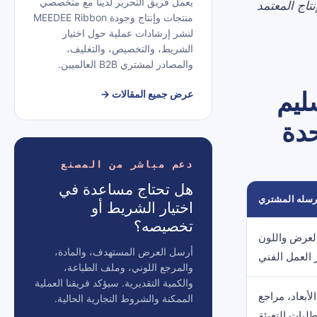
يعمل فريق التحرير لدينا مع متخصصي
تاج المعتمد
منتجات وإنتاج وجودة MEEDEE Ribbon
لنشر إرشادات عملية حول اختيار
الشريط، والتخصيص، والتغليف،
والمصادر لمشتري B2B العالميين.
سليم
عرض جميع المقالات
→
دة
دعم مباشر من المصنع
هل تحتاج مساعدة في
رسله المشتري
اختيار الشريط أو
تخصيصه؟
لعرض واللون
أرسل العرض المستهدف، والمادة،
 العمل الفني
والمرجع اللوني، وملف الطباعة،
والكمية التقديرية. سيؤكد فريقنا العملية
أبعاد، مراجع
الممكنة والشروط التجارية الحالية.
طلبات التعبئة