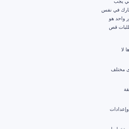
تي يجب
 إذا كانت عدة وحدات SKU يمكن أن تتشارك في نفس
ر واحد هو
طلبات قص
 لا
ى مختلف
قة
وإعدادات