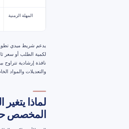
المهلة الزمنية
يدعم شريط ميدي تطوير
لكمية الطلب أو سعر ثاب
نافذة إرشادية تتراوح بين 14 و21 يومًا تقوي
والتعديلات والمواد الخ
لماذا يتغير 
المخصص حس