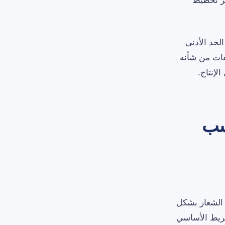
ير تخطيط
لحد الأدنى لكمية الطلب (MOQ)؟” بل “ما الحد الأدنى
ير في المواصفات من شأنه
سب
 الشعار بشكل
ريط الأساسي