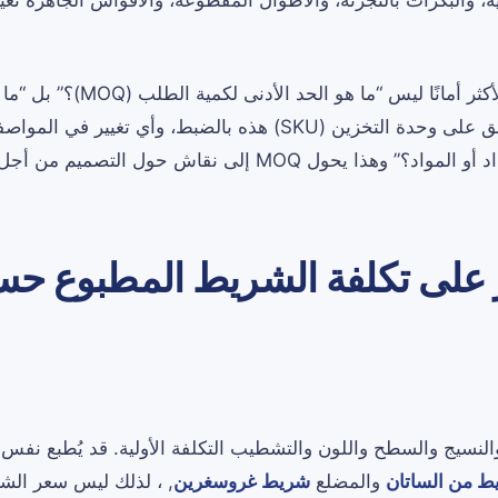
ة، والبكرات بالتجزئة، والأطوال المقطوعة، والأقواس الجاهزة تغ
لذا فإن سؤال الشراء الأكثر أمانًا ليس “ما هو ا
لكمية الطلب الذي ينطبق على وحدة التخزين (SKU) هذه بالضبط، وأي تغي
يحول MOQ إلى نقاش حول التصميم من أجل الإنتاج.
ر على تكلفة الشريط المطبوع ح
لنسيج والسطح واللون والتشطيب التكلفة الأولية. قد يُطبع نفس
ط من الساتان
والمضلع
شريط غروسغرين
, ، لذلك ليس سعر الش