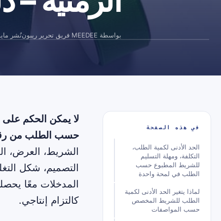
الزمنية – 
بواسطة
MEEDEE فريق تحرير ريبون
نُشر
مايو 29, 
لا يمكن الحكم على ا
في هذه الصفحة
حسب الطلب من رقم
الحد الأدنى لكمية الطلب،
الشريط، العرض، الل
التكلفة، ومهلة التسليم
للشريط المطبوع حسب
التصميم، شكل التغل
الطلب في لمحة واحدة
المدخلات معًا يحصل
لماذا يتغير الحد الأدنى لكمية
كالتزام إنتاجي.
الطلب للشريط المخصص
حسب المواصفات