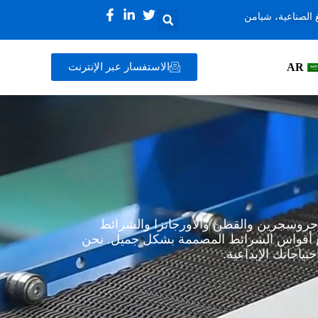
 الصناعية، شيامن
AR
الاستفسار عبر الإنترنت
وجروسجرين والقطن والأورجانزا والشرائط
مع أقواس الشرائط المصممة بشكل جميل. نحن
اجاتك الإبداعية.