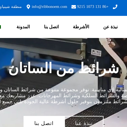
+86 131 1073 9215
info@ribbonoem.com
منطقة شينيانغ
نبذة عن
الأشرطة
اتصل بنا
المدونة
شرائط من الساتان
ثالية لأي مناسبة. نوفر مجموعة متنوعة من شرائط الساتان 
لخاصة والشرائط السلكية وشرائط المهرجانات. عزز مشاريعك 
ائط ملتزمون بتوفير حلول أشرطة عالية الجودة تلبي جميع احتي
نبذة عنا
اتصل بنا