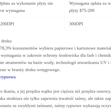
płata za wykonanie płyty nie
Wymagana opłata za w
jest wymagana
płyty $75-200
1200DPI
300DPI
i druku
 78,3% konsumentów wybiera papierowe i kartonowe materia
 wymagania w zakresie ochrony środowiska dla farb i chemi
ie atramentów na bazie wody, technologii utwardzania UV i
czne w branży druku wstęgowego.
 rypsowa
 tkania, a jej przędza wątku jest cięższa niż przędza osnowy
ka struktura nie tylko zapewnia trwałość taśmy, ale także za
wnaniu ze zwykłymi taśmami, taśmy rypsowe wykazują oczyw