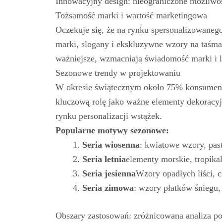
Innowacyjny design: nieograniczone możliwoś
Tożsamość marki i wartość marketingowa
Oczekuje się, że na rynku spersonalizowaneg
marki, slogany i ekskluzywne wzory na taśmac
ważniejsze, wzmacniają świadomość marki i l
Sezonowe trendy w projektowaniu
W okresie świątecznym około 75% konsument
kluczową rolę jako ważne elementy dekoracy
rynku personalizacji wstążek.
Popularne motywy sezonowe:
Seria wiosenna
: kwiatowe wzory, pas
Seria letnia
elementy morskie, tropikal
Seria jesienna
Wzory opadłych liści, 
Seria zimowa
: wzory płatków śniegu, 
Obszary zastosowań: zróżnicowana analiza p