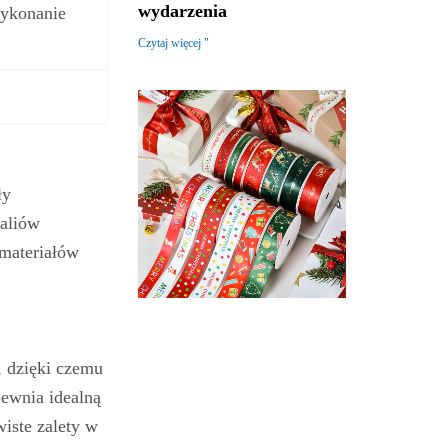
wydarzenia
ykonanie
Czytaj więcej "
ły
kaliów
 materiałów
, dzięki czemu
pewnia idealną
iste zalety w