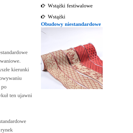
Wstążki festiwalowe
Wstążki
Obudowy niestandardowe
iestandardowe
owaniowe.
yszłe kierunki
osowywaniu
 po
kuł ten ujawni
estandardowe
 rynek