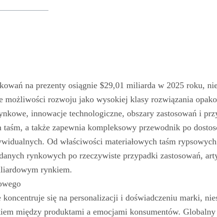
akowań na prezenty osiągnie $29,01 miliarda w 2025 roku, n
e możliwości rozwoju jako wysokiej klasy rozwiązania opak
 rynkowe, innowacje technologiczne, obszary zastosowań i prz
h taśm, a także zapewnia kompleksowy przewodnik po dost
dywidualnych. Od właściwości materiałowych taśm rypsowych
danych rynkowych po rzeczywiste przypadki zastosowań, arty
iliardowym rynkiem.
mowego
koncentruje się na personalizacji i doświadczeniu marki, ni
ikiem między produktami a emocjami konsumentów. Globalny