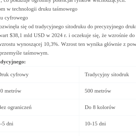
, co pokazuje ogromny potencjał rynków wschodzących.
łom w technologii druku taśmowego
uku cyfrowego
zwinęła się od tradycyjnego sitodruku do precyzyjnego druk
wart $38,1 mld USD w 2024 r. i oczekuje się, że wzrośnie do
e wzrostu wynoszącej 10,3%. Wzrost ten wynika głównie z po
w przemyśle taśmowym.
adycyjnego:
Druk cyfrowy
Tradycyjny sitodruk
10 metrów
500 metrów
ez ograniczeń
Do 8 kolorów
-5 dni
10-15 dni