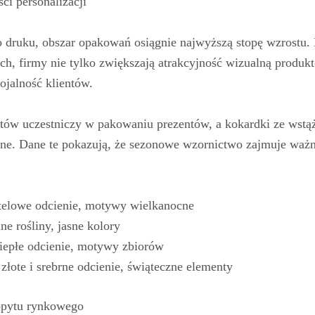
ci personalizacji
o druku, obszar opakowań osiągnie najwyższą stopę wzrostu.
h, firmy nie tylko zwiększają atrakcyjność wizualną produkt
ojalność klientów.
ów uczestniczy w pakowaniu prezentów, a kokardki ze wstą
jne. Dane te pokazują, że sezonowe wzornictwo zajmuje ważn
telowe odcienie, motywy wielkanocne
ne rośliny, jasne kolory
ciepłe odcienie, motywy zbiorów
złote i srebrne odcienie, świąteczne elementy
opytu rynkowego