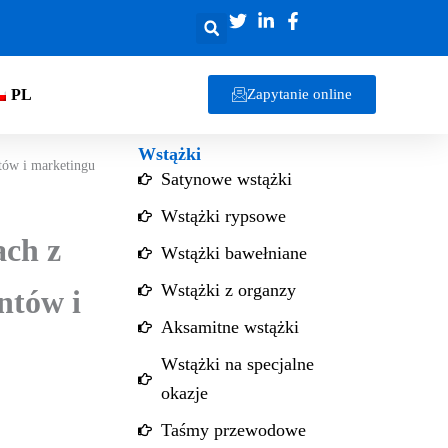
PL
Zapytanie online
Wstążki
tów i marketingu
Satynowe wstążki
Wstążki rypsowe
ch z
Wstążki bawełniane
Wstążki z organzy
ntów i
Aksamitne wstążki
Wstążki na specjalne
okazje
Taśmy przewodowe