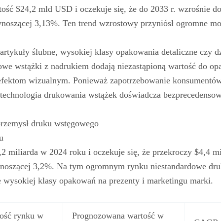
tość $24,2 mld USD i oczekuje się, że do 2033 r. wzrośnie d
wynoszącej 3,13%. Ten trend wzrostowy przyniósł ogromne mo
artykuły ślubne, wysokiej klasy opakowania detaliczne czy dz
owe wstążki z nadrukiem dodają niezastąpioną wartość do o
 i efektom wizualnym. Ponieważ zapotrzebowanie konsumentó
, technologia drukowania wstążek doświadcza bezprecedenso
 przemysł druku wstęgowego
u
,2 miliarda w 2024 roku i oczekuje się, że przekroczy $4,4 m
 wynoszącej 3,2%. Na tym ogromnym rynku niestandardowe dr
e wysokiej klasy opakowań na prezenty i marketingu marki.
ość rynku w
Prognozowana wartość w