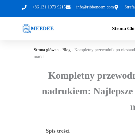
Przejdź
+86 131 1073 9215
info@ribbonoem.com
Stref
do
treści
Strona Gł
Strona główna
-
Blog
-
Kompletny przewodnik po niestand
marki
Kompletny przewodn
nadrukiem: Najlepsze 
m
Spis treści