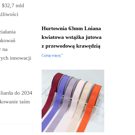
o $32,7 mld
żliwości
Hurtownia 63mm Lniana
iałania
kwiatowa wstążka jutowa
pakowań
z przewodową krawędzią
w na
Czytaj więcej "
wych innowacji
iliarda do 2034
ukowanie taśm