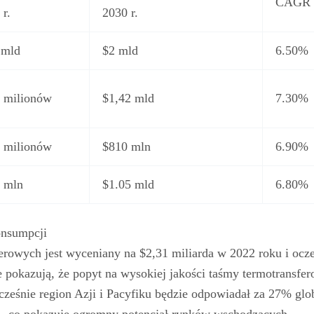
CAGR
 r.
2030 r.
 mld
$2 mld
6.50%
 milionów
$1,42 mld
7.30%
 milionów
$810 mln
6.90%
 mln
$1.05 mld
6.80%
onsumpcji
rowych jest wyceniany na $2,31 miliarda w 2022 roku i oczek
e pokazują, że popyt na wysokiej jakości taśmy termotransfe
cześnie region Azji i Pacyfiku będzie odpowiadał za 27% gl