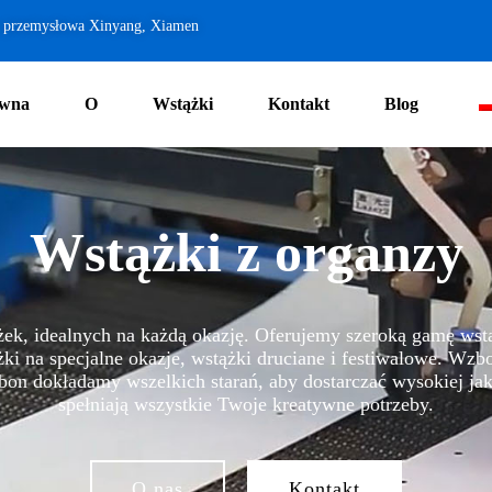
a przemysłowa Xinyang, Xiamen
ówna
O
Wstążki
Kontakt
Blog
Wstążki z organzy
ążek, idealnych na każdą okazję. Oferujemy szeroką gamę ws
ki na specjalne okazje, wstążki druciane i festiwalowe. Wzb
kładamy wszelkich starań, aby dostarczać wysokiej jakoś
spełniają wszystkie Twoje kreatywne potrzeby.
O nas
Kontakt