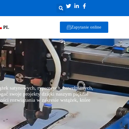
PL
Zapytanie online
tążek satynowych, rypsowych, bawełnianych,
ogać swoje projekty dzięki naszym pięknie
ci rozwiązania w zakresie wstążek, które