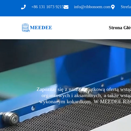
Przejdź
+86 131 1073 9215
info@ribbonoem.com
Stref
do
treści
Strona Gł
Zapoznaj się z naszą wyjątkową ofertą wst
organzowych i aksamitnych, a także wstąż
wykonanym kokardkom. W MEEDEE Ribbon do