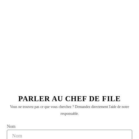
PARLER AU CHEF DE FILE
Vous ne trouvez pas ce que vous cherchez ? Demandez directement l'aide de notre
Ruban d'organza ondulé en queue de poisson pour
responsable.
l'emballage
Lire la suite "
Nom