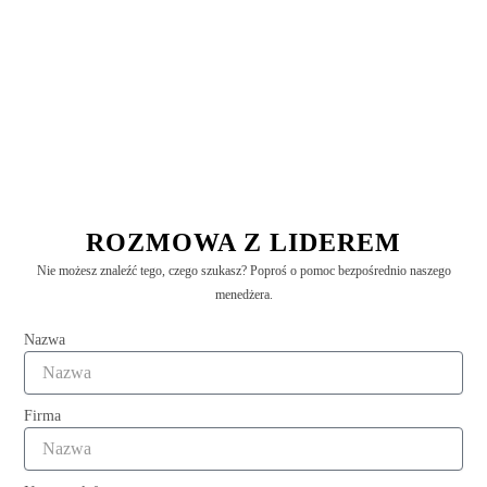
ROZMOWA Z LIDEREM
Nie możesz znaleźć tego, czego szukasz? Poproś o pomoc bezpośrednio naszego
menedżera.
Hurtownia jutowych wstążek świątecznych dostawca
Czytaj więcej "
Nazwa
Firma