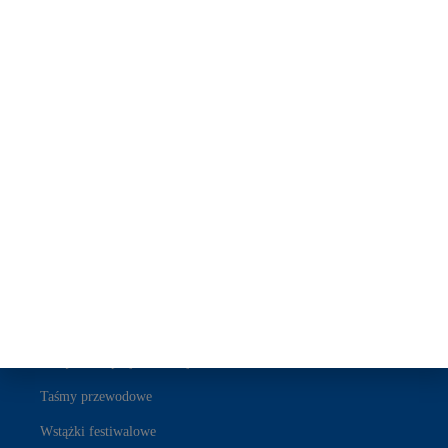
Kontakt
Blog
Polityka prywatności
Wstążka
Satynowe wstążki
Wstążki rypsowe
Wstążki bawełniane
Wstążki z organzy
Aksamitne wstążki
Wstążki na specjalne okazje
Taśmy przewodowe
Wstążki festiwalowe