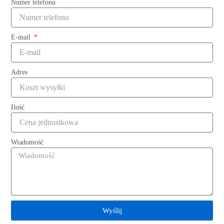
Numer telefonu
E-mail
Adres
Ilość
Wiadomość
63mm Juta Przewodowa Krawędź Owijanie
Dziękczynienia Wstążki Sprzedawca
Wyślij
Czytaj więcej "