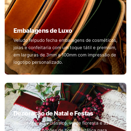
Embalagens de Luxo
Veludo felpudo fecha embalagens de cosméticos,
joias e confeitaria com um toque tátil e premium,
em larguras de 3mm a 100mm com impressão de
logotipo personalizado.
Decoração de Natal e Festas
Veludo vermelho clássico, verde floresta e azul-
marinho com opções de borda metálica para