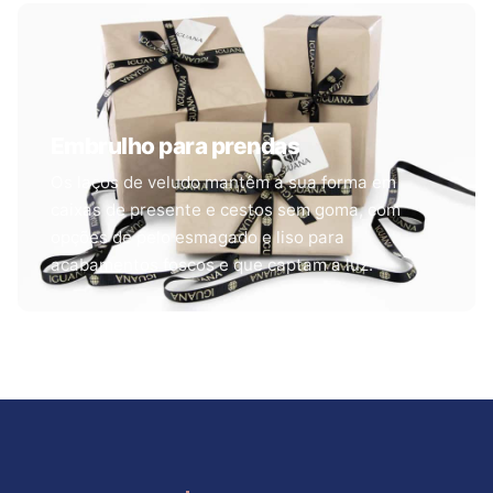
Embrulho para prendas
Os laços de veludo mantêm a sua forma em
caixas de presente e cestos sem goma, com
opções de pelo esmagado e liso para
acabamentos foscos e que captam a luz.