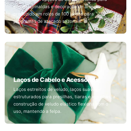
coroas, grinaldas e decoração de árvores,
produzido em rolos de 100 jardas para
programas de atacado sazonais.
Laços de Cabelo e Acessórios
Laços estreitos de veludo, laços suaves e
estruturados para presilhas, tiaras e xuxinhas; a
construção de veludo elástico flexiona com o
uso, mantendo a felpa.