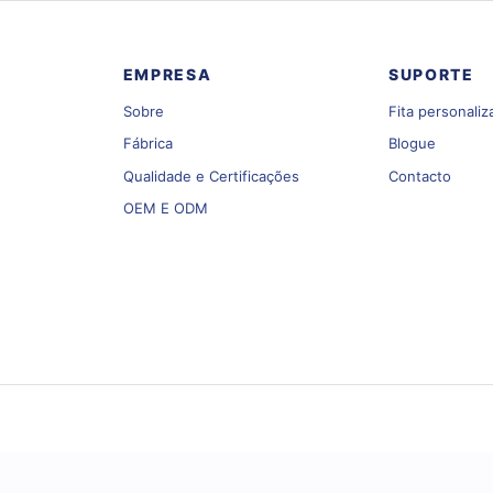
Fitas
Fita personalizada
OEM/ODM
So
EMPRESA
SUPORTE
Sobre
Fita personaliz
Fábrica
Blogue
Qualidade e Certificações
Contacto
OEM E ODM