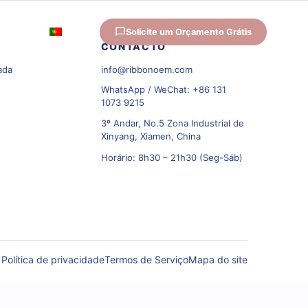
bre
Solicite um Orçamento Grátis
PT
CONTACTO
ada
info@ribbonoem.com
WhatsApp / WeChat: +86 131
1073 9215
3º Andar, No.5 Zona Industrial de
Xinyang, Xiamen, China
Horário: 8h30 – 21h30 (Seg-Sáb)
Política de privacidade
Termos de Serviço
Mapa do site