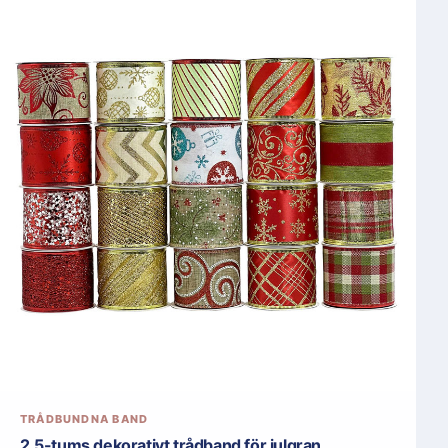
TRÅDBUNDNA BAND
2,5-tums dekorativt trådband för julgran