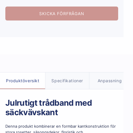
SKICKA FÖRFRÅGAN
Produktdetaljer
Produktöversikt
Specifikationer
Anpassning
Julrutigt trådband med
säckvävskant
Denna produkt kombinerar en formbar kantkonstruktion för
stora rosetter, säsongsdekor, floristik och