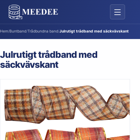
Växla navige
Hem
/
Buntband
/
Trådbundna band
/
Julrutigt trådband med säckvävskant
Julrutigt trådband med
säckvävskant