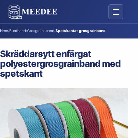
Växla navige
Hem
/
Buntband
/
Grosgrain-band
/
Spetskantat grosgrainband
Skräddarsytt enfärgat
polyestergrosgrainband med
spetskant