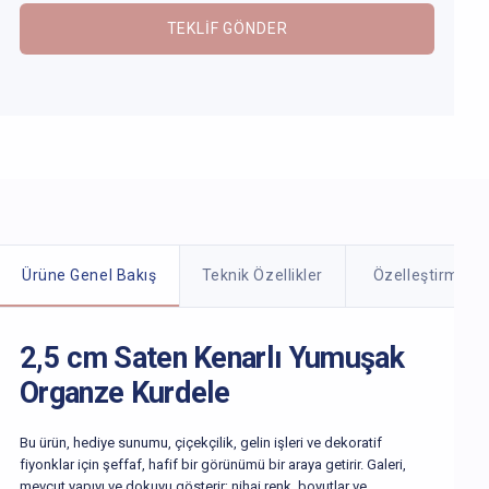
TEKLIF GÖNDER
Ürün detayları
Ürüne Genel Bakış
Teknik Özellikler
Özelleştirme
2,5 cm Saten Kenarlı Yumuşak
Organze Kurdele
Bu ürün, hediye sunumu, çiçekçilik, gelin işleri ve dekoratif
fiyonklar için şeffaf, hafif bir görünümü bir araya getirir. Galeri,
mevcut yapıyı ve dokuyu gösterir; nihai renk, boyutlar ve