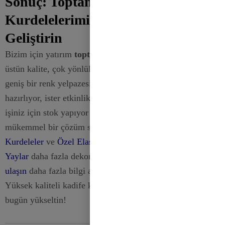
Sonuç: Toptan Özel Kadife
Kurdelelerimiz ile Projelerinizi
Geliştirin
Bizim için yatırım
toptan özel kadi̇fe kurdeleler
size
üstün kalite, çok yönlülük ve projelerinizi yükseltmek için
geniş bir renk yelpazesi sunar. İster güzel hediye paketleri
hazırlıyor, ister etkinlikler için dekorasyon yapıyor veya
işiniz için stok yapıyor olun, kadife kurdelelerimiz
mükemmel bir çözüm sunar. Ürünlerimizi keşfedin
Saten
Kurdeleler
ve
Özel Elastik Streç Döngü Hazır Kurdele
Yaylar
daha fazla dekoratif seçenek için. Çekinmeyin
Bize
ulaşın
daha fazla bilgi almak veya sipariş vermek için.
Yüksek kaliteli kadife kurdelelerimizle kreasyonlarınızı
bugün yükseltin!