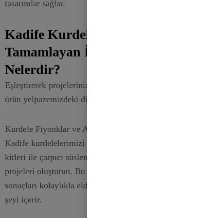
tasarımlar sağlar.
Kadife Kurdelelerimizi
Tamamlayan İlgili Ürünler
Nelerdir?
Eşleştirerek projelerinizi geliştirin
kadife kurdeleler
geniş
ürün yelpazemizdeki diğer tamamlayıcı ürünlerle birlikte.
Kurdele Fiyonklar ve Aksesuar Setleri
Kadife kurdelelerimizi
Kurdele Fiyonklar
ve aksesuar
kitleri ile çarpıcı süslemeler, hediye paketleri ve el işi
projeleri oluşturun. Bu kitler, profesyonel görünümlü
sonuçları kolaylıkla elde etmek için ihtiyacınız olan her
şeyi içerir.