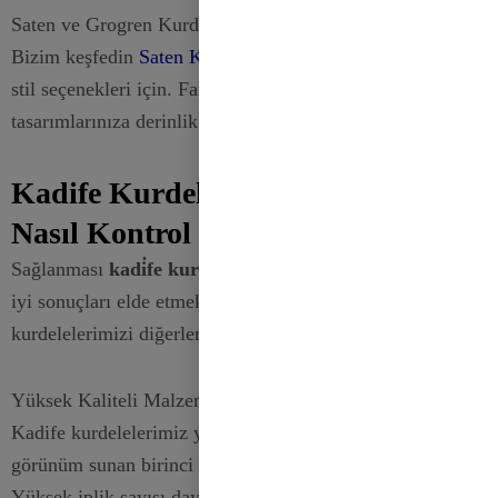
Saten ve Grogren Kurdeleler
Bizim keşfedin
Saten Kurdeleler
ve
Grogren Kurdeleler
ek
stil seçenekleri için. Farklı doku ve yüzeyleri karıştırmak
tasarımlarınıza derinlik ve ilgi katabilir.
Kadife Kurdelelerimizin Kalitesi
Nasıl Kontrol Edilir?
Sağlanması
kadi̇fe kurdeleleri̇n kali̇tesi̇
projelerinizde en
iyi sonuçları elde etmek için çok önemlidir. İşte
kurdelelerimizi diğerlerinden ayıran özellikler:
Yüksek Kaliteli Malzemeler
Kadife kurdelelerimiz yumuşak, lüks bir his ve zengin bir
görünüm sunan birinci sınıf kadife kumaştan yapılmıştır.
Yüksek iplik sayısı dayanıklılık ve tutarlı bir doku sağlar.