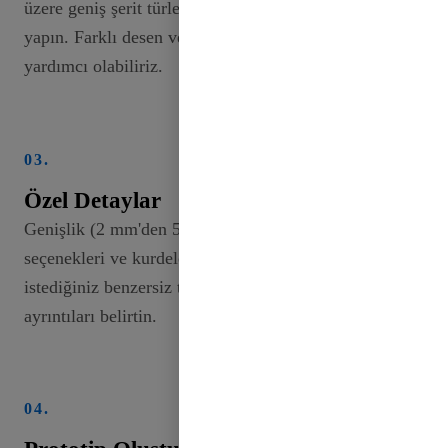
üzere geniş şerit türleri koleksiyonumuzdan seçim
yapın. Farklı desen ve yüzeyleri keşfetmenize
yardımcı olabiliriz.
03.
Özel Detaylar
Genişlik (2 mm'den 50 mm'ye kadar), renk
seçenekleri ve kurdele üzerine basılmasını
istediğiniz benzersiz tasarımlar veya logolar gibi
ayrıntıları belirtin.
04.