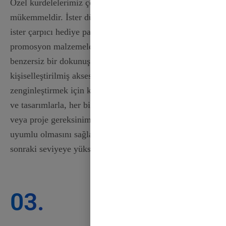
Özel kurdelelerimiz çok çeşitli uygulamalar için
mükemmeldir. İster düğünler için dekorasyon yapıyor,
ister çarpıcı hediye paketleri oluşturuyor veya
promosyon malzemeleri tasarlıyor olun, kurdelelerimiz
benzersiz bir dokunuş katar. Bunları parti hediyeleri,
kişiselleştirilmiş aksesuarlar veya ev dekorunuzu
zenginleştirmek için kullanın. Özelleştirilebilir renkler
ve tasarımlarla, her bir kurdelenin etkinliğinizin teması
veya proje gereksinimleriyle sorunsuz bir şekilde
uyumlu olmasını sağlayabilir ve kreasyonlarınızı bir
sonraki seviyeye yükseltebilirsiniz.
03.