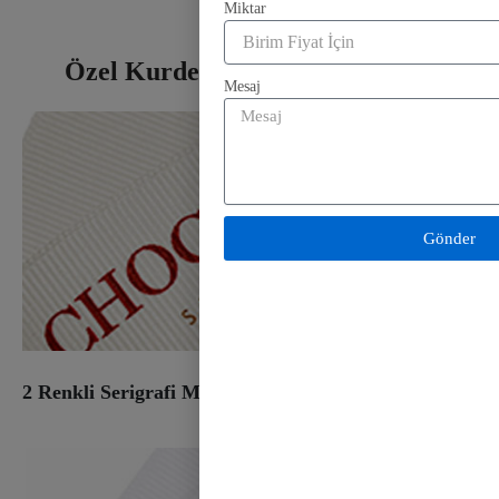
Miktar
Özel Kurdele Baskı El Sanatları
Mesaj
Gönder
2 Renkli Serigrafi Mürekkep Baskı