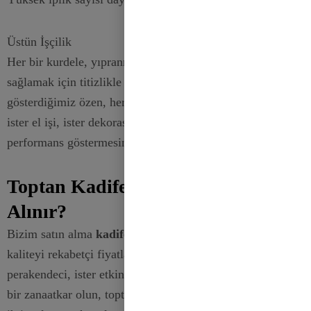
Üstün İşçilik
Her bir kurdele, yıpranmayı önlemek ve kusursuz kenarlar
sağlamak için titizlikle hazırlanmıştır. Detaylara
gösterdiğimiz özen, her bir kurdelenin ister ambalajlama,
ister el işi, ister dekorasyon için kullanılsın güvenilir bir
performans göstermesini garanti eder.
Toptan Kadife Kurdeleler Nereden
Alınır?
Bizim satın alma
kadife kurdeleler
Toptan satış, en iyi
kaliteyi rekabetçi fiyatlarla almanızı sağlar. İster
perakendeci, ister etkinlik planlayıcısı veya büyük ölçekli
bir zanaatkar olun, toptan satış seçeneklerimiz