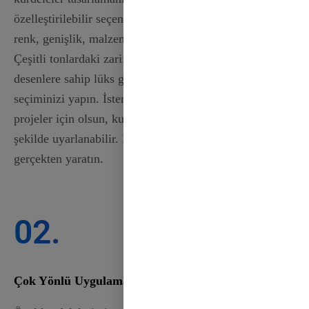
özelleştirilebilir seçeneklerle vizyonunuza en uygun
renk, genişlik, malzeme ve tasarımı seçebilirsiniz.
Çeşitli tonlardaki zarif saten kurdelelerden karmaşık
desenlere sahip lüks grogren kurdelelere kadar
seçiminizi yapın. İster etkinlikler, ister hediyeler veya
projeler için olsun, kurdelelerimiz her duruma uyacak
şekilde uyarlanabilir. Hayal gücünüzü serbest bırakın ve
gerçekten yaratın.
02.
Çok Yönlü Uygulamalar