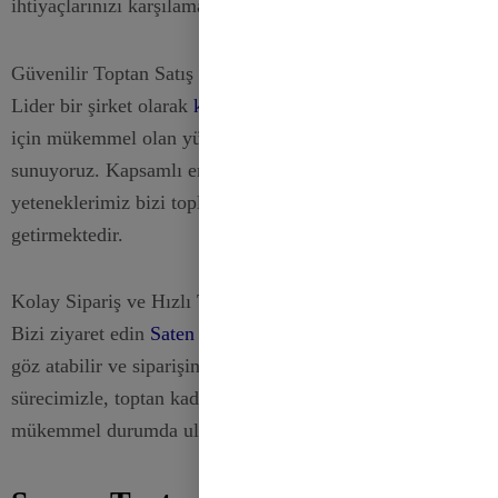
ihtiyaçlarınızı karşılamak için tasarlanmıştır.
Güvenilir Toptan Satış Tedarikçisi
Lider bir şirket olarak
kurdele fabri̇kasi
Her türlü uygulama
için mükemmel olan yüksek kaliteli kadife kurdeleler
sunuyoruz. Kapsamlı envanterimiz ve özelleştirme
yeteneklerimiz bizi toplu alımlar için ideal seçim haline
getirmektedir.
Kolay Sipariş ve Hızlı Teslimat
Bizi ziyaret edin
Saten Kurdeleler
sayfasından seçimimize
göz atabilir ve siparişinizi verebilirsiniz. Etkili nakliye
sürecimizle, toptan kadife kurdelelerinizin derhal ve
mükemmel durumda ulaşmasını bekleyebilirsiniz.