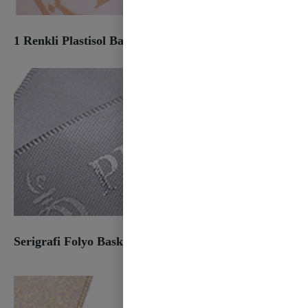
1 Renkli Plastisol Baskı
Serigrafi Folyo Baskı