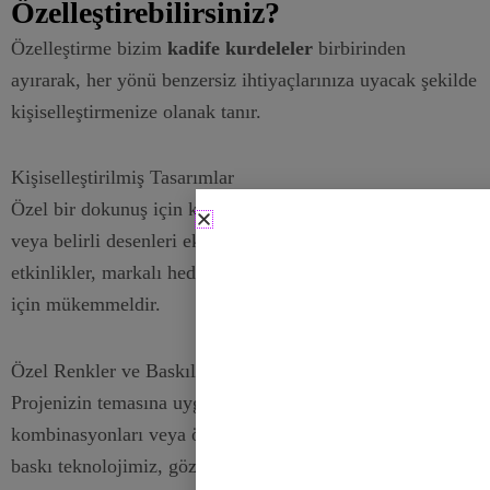
Özelleştirebilirsiniz?
Özelleştirme bizim
kadife kurdeleler
birbirinden
ayırarak, her yönü benzersiz ihtiyaçlarınıza uyacak şekilde
kişiselleştirmenize olanak tanır.
Kişiselleştirilmiş Tasarımlar
Özel bir dokunuş için kurdelelere logonuzu, marka adınızı
veya belirli desenleri ekleyin. Bu ürün kurumsal
etkinlikler, markalı hediyeler ve kişiselleştirilmiş el işleri
için mükemmeldir.
Özel Renkler ve Baskılar
Projenizin temasına uygun benzersiz renk
kombinasyonları veya özel baskılar talep edin. Gelişmiş
baskı teknolojimiz, göze çarpan canlı ve dayanıklı