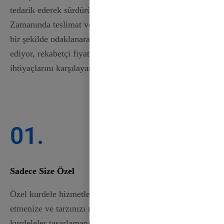
tedarik ederek sürdürülebilirlik konusunda kararlıdır.
Zamanında teslimat ve müşteri memnuniyetine güçlü
bir şekilde odaklanarak, özellikle B2B alıcılarına hitap
ediyor, rekabetçi fiyatları korurken benzersiz
ihtiyaçlarını karşılayan özel çözümler sunuyoruz.
01.
Sadece Size Özel
Özel kurdele hizmetlerimiz, yaratıcılığınızı ifade
etmenize ve tarzınızı mükemmel şekilde yansıtan
kurdeleler tasarlamanıza olanak tanır. Çok çeşitli