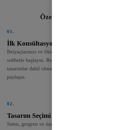
Özel Şerit İşlemi
01.
İlk Konsültasyon
İhtiyaçlarınızı ve fikirlerinizi tartışmak için bir
sohbetle başlayın. Renkler, genişlikler ve
tasarımlar dahil olmak üzere vizyonunuzu
paylaşın.
02.
Tasarım Seçimi
Saten, grogren ve özel seçenekler de dahil olmak