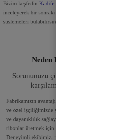
Bizim keşfedin
Kadife Kurdeleler
ve diğer ilgili ürünleri
inceleyerek bir sonraki projeniz için mükemmel
süslemeleri bulabilirsiniz.
Neden Bizi Seçmelisiniz
Sorununuzu çözmek ve ihtiyaçlarınızı
karşılamak için buradayız
Fabrikamızın avantajı, gelişmiş üretim süreçlerimizde
ve özel işçiliğimizde yatmaktadır. Her ruloda tutarlılık
ve dayanıklılık sağlayarak çok çeşitli yüksek kaliteli
ribonlar üretmek için en son teknolojiyi kullanıyoruz.
Deneyimli ekibimiz, malzemeleri sorumlu bir şekilde