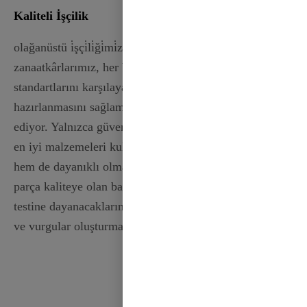
Kaliteli İşçilik
olağanüstü i̇şçi̇li̇ği̇mi̇zle gurur duyuyoruz. Yetenekli
zanaatkârlarımız, her bir kurdelenin yüksek kalite
standartlarını karşılayacak şekilde titizlikle
hazırlanmasını sağlamak için ayrıntılara çok dikkat
ediyor. Yalnızca güvenilir tedarikçilerden temin edilen
en iyi malzemeleri kullanarak kurdelelerinizin hem lüks
hem de dayanıklı olmasını garanti ediyoruz. Her bir
parça kaliteye olan bağlılığımızı yansıtır ve zamanın
testine dayanacaklarını bilerek güvenle güzel fiyonklar
ve vurgular oluşturmanıza olanak tanır.