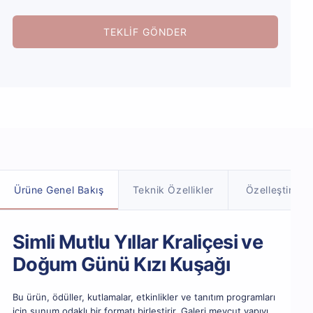
TEKLIF GÖNDER
Ürün detayları
Ürüne Genel Bakış
Teknik Özellikler
Özelleştirme
Simli Mutlu Yıllar Kraliçesi ve
Doğum Günü Kızı Kuşağı
Bu ürün, ödüller, kutlamalar, etkinlikler ve tanıtım programları
için sunum odaklı bir formatı birleştirir. Galeri mevcut yapıyı