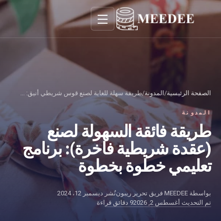
تبديل التنقل
الصفحة الرئيسية
/
المدونة
/
طريقة سهلة للغاية لصنع قوس شريطي أنيق: ...
المدونة
طريقة فائقة السهولة لصنع
(عقدة شريطية فاخرة): برنامج
تعليمي خطوة بخطوة
بواسطة
MEEDEE فريق تحرير ريبون
نُشر
ديسمبر 12، 2024
تم التحديث
أغسطس 2, 2026
9 دقائق قراءة