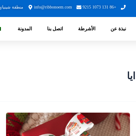
+86 131 1073 9215
info@ribbonoem.com
منطقة شينيانغ
نبذة عن
الأشرطة
اتصل بنا
المدونة
يا