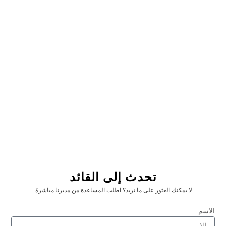
شريط من الساتان:
يتطلب تعاملاً لطيفاً
أكثر عرضة للعقبات
العناية الخاصة اللازمة عند الغسيل
الأنسب للاستخدام الداخلي
مشاريع اصنعها بنفسك: ما نوع الشريط الذي يعمل بشكل
أفضل؟
بالنسبة للمشاريع التي تقوم بها بنفسك، ضع في اعتبارك هذه
العوامل عند اختيار الشريط:
تحدث إلى القائد
غروسغرين لـ
لا يمكنك العثور على ما تريد؟ اطلب المساعدة من مديرنا مباشرةً.
أقواس الشعر والإكسسوارات
الاسم
تغليف الهدايا المتين