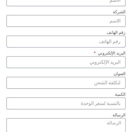
زينة الملابس الزينة
الشركة
ديكورات خارجية
ساتان لـ
رقم الهاتف
إكسسوارات الزفاف
ديكورات المناسبات الرسمية
البريد الإلكتروني
المشاريع الحرفية الدقيقة
عناصر التصميم الداخلي
العنوان
ما هي الأخطاء الشائعة التي يجب تجنبها؟
عند التعامل مع الشرائط، تجنب هذه المزالق الشائعة:
الكمية
استخدام الساتان عند الحاجة إلى هيكلية
الرسالة
اختيار قماش غروسغرين للمشاريع التي تتطلب ثنيات
اختيار عرض غير صحيح لمقياس المشروع