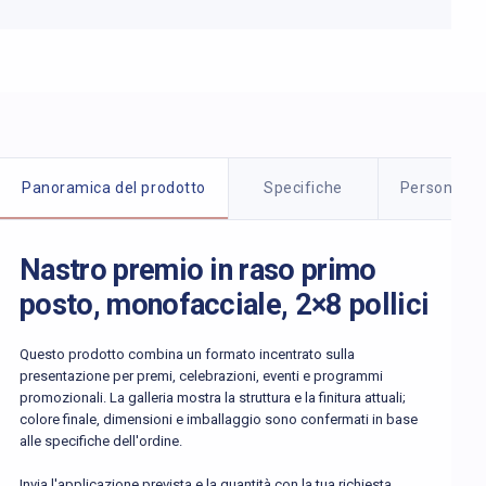
Dettagli del prodotto
Panoramica del prodotto
Specifiche
Personaliz
Nastro premio in raso primo
posto, monofacciale, 2×8 pollici
Questo prodotto combina un formato incentrato sulla
presentazione per premi, celebrazioni, eventi e programmi
promozionali. La galleria mostra la struttura e la finitura attuali;
colore finale, dimensioni e imballaggio sono confermati in base
alle specifiche dell'ordine.
Invia l'applicazione prevista e la quantità con la tua richiesta.