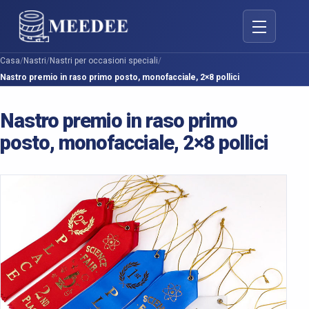
Attiva/disatt
Casa
/
Nastri
/
Nastri per occasioni speciali
/
Nastro premio in raso primo posto, monofacciale, 2×8 pollici
Nastro premio in raso primo
posto, monofacciale, 2×8 pollici