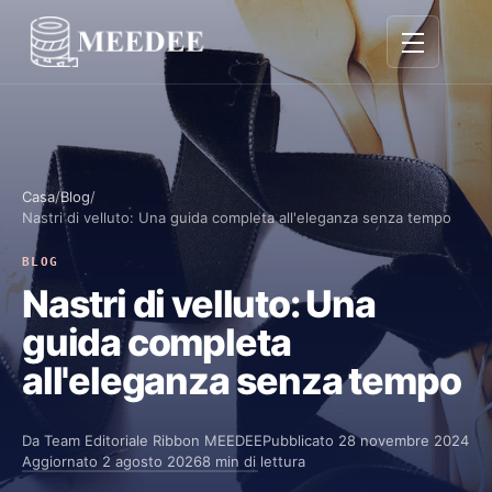
Attiva/disat
Casa
/
Blog
/
Nastri di velluto: Una guida completa all'eleganza senza tempo
BLOG
Nastri di velluto: Una
guida completa
all'eleganza senza tempo
Da
Team Editoriale Ribbon MEEDEE
Pubblicato
28 novembre 2024
Aggiornato
2 agosto 2026
8 min di lettura