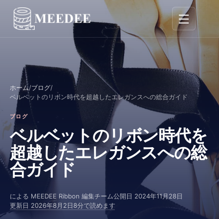
ナビゲーシ
ホーム
/
ブログ
/
ベルベットのリボン時代を超越したエレガンスへの総合ガイド
ブログ
ベルベットのリボン時代を
超越したエレガンスへの総
合ガイド
による
MEEDEE Ribbon 編集チーム
公開日
2024年11月28日
更新日
2026年8月2日
8分で読めます