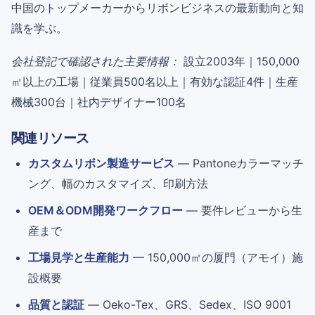
中国のトップメーカーからリボンビジネスの最新動向と知
識を学ぶ。
会社登記で確認された主要情報：
設立2003年｜150,000
㎡以上の工場｜従業員500名以上｜有効な認証4件｜生産
機械300台｜社内デザイナー100名
関連リソース
カスタムリボン製造サービス
— Pantoneカラーマッチ
ング、幅のカスタマイズ、印刷方法
OEM＆ODM開発ワークフロー
— 要件レビューから生
産まで
工場見学と生産能力
— 150,000㎡の厦門（アモイ）施
設概要
品質と認証
— Oeko-Tex、GRS、Sedex、ISO 9001