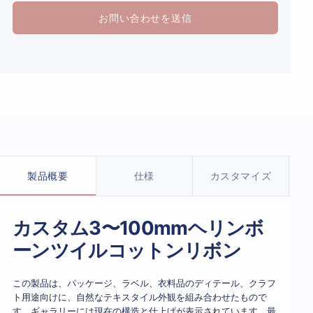
お問い合わせを送信
製品詳細
製品概要
仕様
カスタマイズ
カスタム3〜100mmヘリンボ
ーンツイルコットンリボン
この製品は、パッケージ、ラベル、衣料品のディテール、クラフ
ト用途向けに、自然なテキスタイル外観を組み合わせたもので
す。ギャラリーには現在の構造と仕上げが表示されています。最