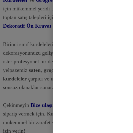
Kurdeleler
ve
Grogren Kurdeleler
Bir sonraki projeniz
için mükemmel şeridi bulmak için. Toplu siparişler ve
toptan satış talepleri için
Toptan Hediye Paketleme
Dekoratif Ön Kravat Şerit Yaylar
Sayfa.
Birinci sınıf kurdelelerimizle el işçiliğinizi ve
dekorasyonunuzu geliştirin. İster kendin yap meraklısı
ister profesyonel bir dekoratör olun, ürün
yelpazemiz
saten
,
grogren
ve
çuval bezi
kurdeleler
çarpıcı ve unutulmaz projeler yaratmak için
sonsuz olanaklar sunar.
Çekinmeyin
Bize ulaşın
daha fazla bilgi almak veya
sipariş vermek için. Kurdelelerimizin tüm kreasyonlarınıza
mükemmel bir zarafet ve çekicilik dokunuşu katmasına
izin verin!