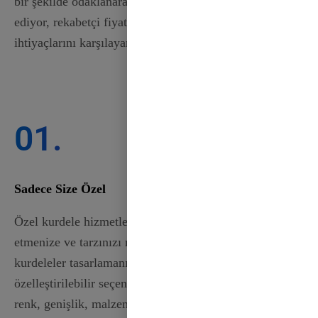
bir şekilde odaklanarak, özellikle B2B alıcılarına hitap
ediyor, rekabetçi fiyatları korurken benzersiz
ihtiyaçlarını karşılayan özel çözümler sunuyoruz.
01.
Sadece Size Özel
Özel kurdele hizmetlerimiz, yaratıcılığınızı ifade
etmenize ve tarzınızı mükemmel şekilde yansıtan
kurdeleler tasarlamanıza olanak tanır. Çok çeşitli
özelleştirilebilir seçeneklerle vizyonunuza en uygun
renk, genişlik, malzeme ve tasarımı seçebilirsiniz.