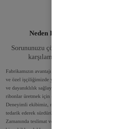
Neden Bizi Seçmelisiniz
Sorununuzu çözmek ve ihtiyaçlarınızı
karşılamak için buradayız
Fabrikamızın avantajı, gelişmiş üretim süreçlerimizde
ve özel işçiliğimizde yatmaktadır. Her ruloda tutarlılık
ve dayanıklılık sağlayarak çok çeşitli yüksek kaliteli
ribonlar üretmek için en son teknolojiyi kullanıyoruz.
Deneyimli ekibimiz, malzemeleri sorumlu bir şekilde
tedarik ederek sürdürülebilirlik konusunda kararlıdır.
Zamanında teslimat ve müşteri memnuniyetine güçlü