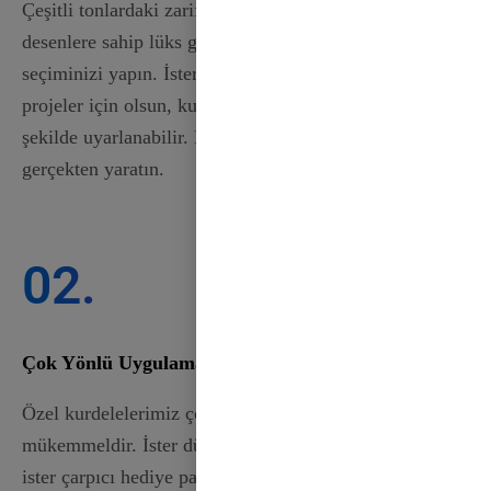
Çeşitli tonlardaki zarif saten kurdelelerden karmaşık
desenlere sahip lüks grogren kurdelelere kadar
seçiminizi yapın. İster etkinlikler, ister hediyeler veya
projeler için olsun, kurdelelerimiz her duruma uyacak
şekilde uyarlanabilir. Hayal gücünüzü serbest bırakın ve
gerçekten yaratın.
02.
Çok Yönlü Uygulamalar
Özel kurdelelerimiz çok çeşitli uygulamalar için
mükemmeldir. İster düğünler için dekorasyon yapıyor,
ister çarpıcı hediye paketleri oluşturuyor veya