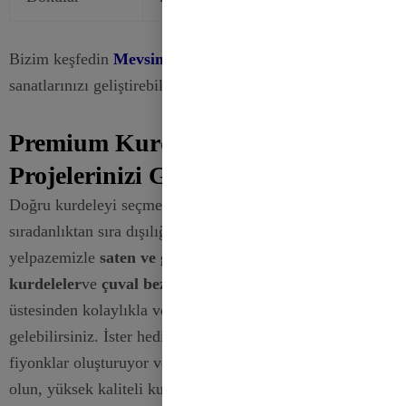
Bizim keşfedin
Mevsimlik Kurdeleler
dekorasyon ve el
sanatlarınızı geliştirebilecek en son trendleri bulmak için.
Premium Kurdelelerimizle
Projelerinizi Geliştirin
Doğru kurdeleyi seçmek, el işlerinizi ve süslemelerinizi
sıradanlıktan sıra dışılığa dönüştürebilir. Geniş ürün
yelpazemizle
saten ve grogren kurdeleler
,
telli
kurdeleler
ve
çuval bezi kurdeleler
ile her türlü projenin
üstesinden kolaylıkla ve stil sahibi bir şekilde
gelebilirsiniz. İster hediye paketliyor, ister çarpıcı
fiyonklar oluşturuyor veya evinizi tatil için dekore ediyor
olun, yüksek kaliteli kurdelelerimiz mükemmel bir son