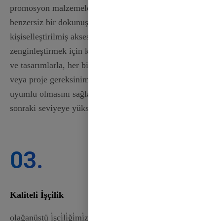
promosyon malzemeleri tasarlıyor olun, kurdelelerimiz
benzersiz bir dokunuş katar. Bunları parti hediyeleri,
kişiselleştirilmiş aksesuarlar veya ev dekorunuzu
zenginleştirmek için kullanın. Özelleştirilebilir renkler
ve tasarımlarla, her bir kurdelenin etkinliğinizin teması
veya proje gereksinimleriyle sorunsuz bir şekilde
uyumlu olmasını sağlayabilir ve kreasyonlarınızı bir
sonraki seviyeye yükseltebilirsiniz.
03.
Kaliteli İşçilik
olağanüstü i̇şçi̇li̇ği̇mi̇zle gurur duyuyoruz. Yetenekli