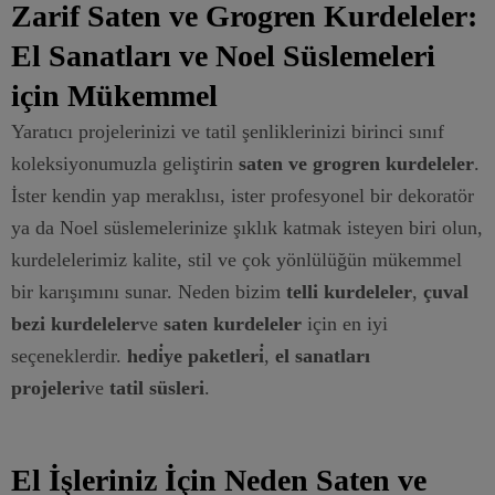
Zarif Saten ve Grogren Kurdeleler:
El Sanatları ve Noel Süslemeleri
için Mükemmel
Yaratıcı projelerinizi ve tatil şenliklerinizi birinci sınıf
koleksiyonumuzla geliştirin
saten ve grogren kurdeleler
.
İster kendin yap meraklısı, ister profesyonel bir dekoratör
ya da Noel süslemelerinize şıklık katmak isteyen biri olun,
kurdelelerimiz kalite, stil ve çok yönlülüğün mükemmel
bir karışımını sunar. Neden bizim
telli kurdeleler
,
çuval
bezi kurdeleler
ve
saten kurdeleler
için en iyi
seçeneklerdir.
hedi̇ye paketleri̇
,
el sanatları
projeleri
ve
tatil süsleri
.
El İşleriniz İçin Neden Saten ve