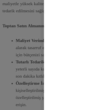
maliyetle yüksek kaliteli şeritlerin tutarlı bir şekilde
tedarik edilmesini sağlar.
Toptan Satın Almanın Faydaları:
Maliyet Verimliliği:
Kurdeleleri toplu olarak satın
alarak tasarruf edin, böylece daha büyük projeler
için bütçenizi sarsmayın.
Tutarlı Tedarik:
Sürekli ihtiyaçlar için elinizde
yeterli sayıda kurdele bulunduğundan emin olun ve
son dakika kıtlıklarını önleyin.
Özelleştirme İndirimleri:
Markalaşma veya
kişiselleştirilmiş projeler için mükemmel olan
özelleştirilmiş şerit siparişlerinde özel fiyatlara
erişin.