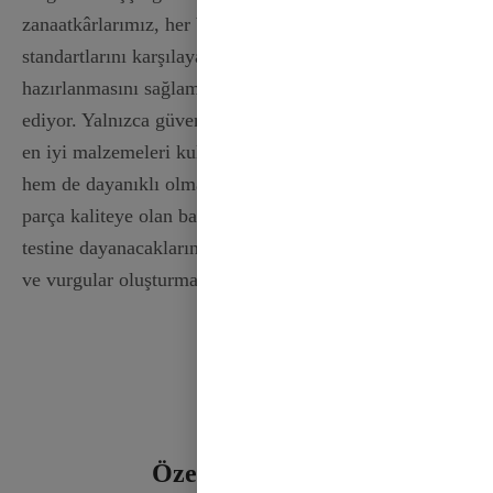
zanaatkârlarımız, her bir kurdelenin yüksek kalite
standartlarını karşılayacak şekilde titizlikle
hazırlanmasını sağlamak için ayrıntılara çok dikkat
ediyor. Yalnızca güvenilir tedarikçilerden temin edilen
en iyi malzemeleri kullanarak kurdelelerinizin hem lüks
hem de dayanıklı olmasını garanti ediyoruz. Her bir
parça kaliteye olan bağlılığımızı yansıtır ve zamanın
testine dayanacaklarını bilerek güvenle güzel fiyonklar
ve vurgular oluşturmanıza olanak tanır.
Özel Şerit İşlemi