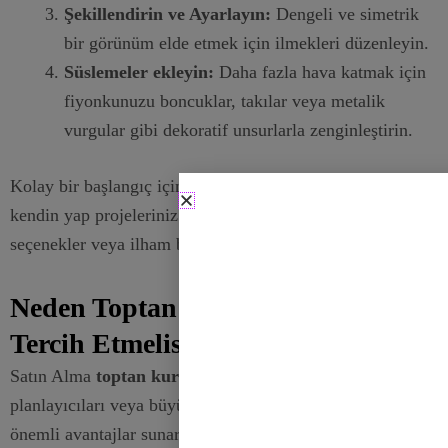
Şekillendirin ve Ayarlayın:
Dengeli ve simetrik
bir görünüm elde etmek için ilmekleri düzenleyin.
Süslemeler ekleyin:
Daha fazla hava katmak için
fiyonkunuzu boncuklar, takılar veya metalik
vurgular gibi dekoratif unsurlarla zenginleştirin.
Kolay bir başlangıç için
Kurdele Fiyonklar
bölümünde,
kendin yap projeleriniz için önceden hazırlanmış
seçenekler veya ilham bulabilirsiniz.
Neden Toptan Kurdele Alımını
Tercih Etmelisiniz?
Satın Alma
toptan kurdeleler
özellikle işletmeler, etkinlik
planlayıcıları veya büyük ölçekli el işi projeleri için
önemli avantajlar sunar. Birim başına daha düşük