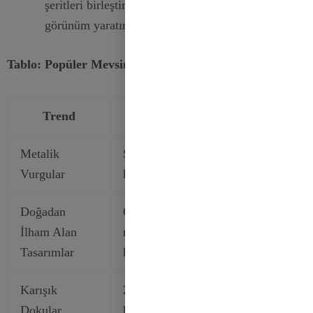
şeritleri birleştirerek katmanlı ve dokulu bir
görünüm yaratır.
Tablo: Popüler Mevsimlik Kurdele Trendleri
Trend
Açıklama
Metalik
Şıklık için parlak metalik
Vurgular
kurdeleler ekleyin.
Doğadan
Çiçek veya yaprak gibi doğal
İlham Alan
motifler içeren kurdeleler
Tasarımlar
kullanın.
Karışık
Zengin bir görünüm için farklı
Dokular
kurdele dokularını birleştirin.