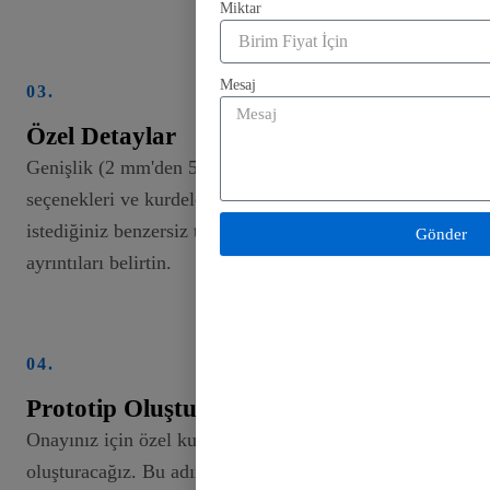
Miktar
Mesaj
03.
Özel Detaylar
Genişlik (2 mm'den 50 mm'ye kadar), renk
seçenekleri ve kurdele üzerine basılmasını
istediğiniz benzersiz tasarımlar veya logolar gibi
Gönder
ayrıntıları belirtin.
04.
Prototip Oluşturma
Onayınız için özel kurdelenizin bir örneğini
oluşturacağız. Bu adım, üretime geçmeden önce