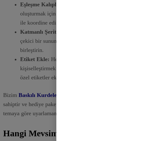
Eşleşme Kalıpları:
Uyumlu ve çekici bir görünüm
oluşturmak için baskılı kurdeleleri ambalaj kağıdı
ile koordine edin.
Katmanlı Şeritler:
Dinamik ve görsel olarak
çekici bir sunum için farklı baskılı şeritleri
birleştirin.
Etiket Ekle:
Hediyelerinizi daha da
kişiselleştirmek için baskılı kurdeleler kullanarak
özel etiketler ekleyin.
Bizim
Baskılı Kurdeleler
çeşitli tasarım ve renklere
sahiptir ve hediye paketlerinizi herhangi bir duruma veya
temaya göre uyarlamanıza olanak tanır.
Hangi Mevsimsel Trendler Kurdele