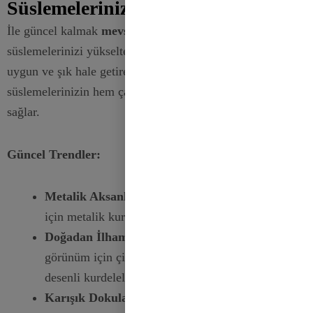
Süslemelerinizi Güzelleştirir?
İle güncel kalmak
mevsi̇msel trendler
kurdele
süslemelerinizi yükselterek her tatil veya etkinlik için daha
uygun ve şık hale getirebilir. En son trendleri dahil etmek,
süslemelerinizin hem çağdaş hem de zamansız olmasını
sağlar.
Güncel Trendler:
Metalik Aksanlar:
İhtişam ve parlaklık katmak
için metalik kurdeleler ekleyin.
Doğadan İlham Alan Tasarımlar:
Doğal bir
görünüm için çiçek, dut veya sonbahar yaprağı
desenli kurdeleler kullanın.
Karışık Dokular:
Saten, grogren ve çuval bezi