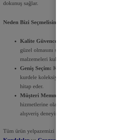
dokunuş sağlar.
Neden Bizi Seçmelisiniz:
Kalite Güvencesi:
Kurdelelerimizin dayanıklı ve
güzel olmasını sağlamak için yalnızca en iyi
malzemeleri kullanıyoruz.
Geniş Seçim:
Klasikten çağdaş tasarımlara,
kurdele koleksiyonumuz tüm stillere ve tercihlere
hitap eder.
Müşteri Memnuniyeti:
Mükemmel müşteri
hizmetlerine olan bağlılığımız, sorunsuz bir
alışveriş deneyimi sağlar.
Tüm ürün yelpazemizi keşfedin
Saten