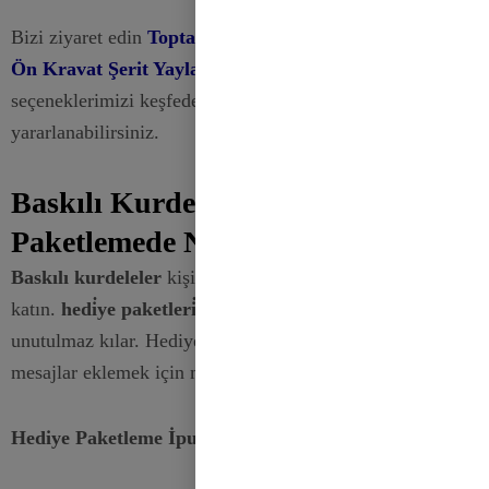
Bizi ziyaret edin
Toptan Hediye Paketleme Dekoratif
Ön Kravat Şerit Yaylar
sayfasından toptan satış
seçeneklerimizi keşfedebilir ve rekabetçi fiyatlarımızdan
yararlanabilirsiniz.
Baskılı Kurdeleler Hediye
Paketlemede Nasıl Kullanılır?
Baskılı kurdeleler
kişiselleştirilmiş ve şık bir dokunuş
katın.
hedi̇ye paketleri̇
Her hediyeyi benzersiz ve
unutulmaz kılar. Hediyelerinize desenler, logolar veya özel
mesajlar eklemek için mükemmeldirler.
Hediye Paketleme İpuçları: