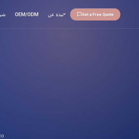
شر
OEM/ODM
نبذة عن
Get a Free Quote
to