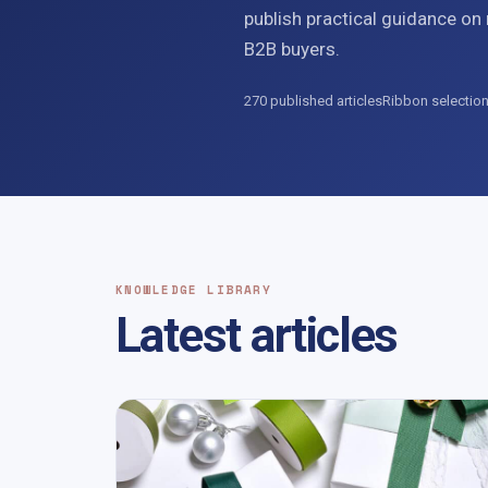
publish practical guidance on
B2B buyers.
270 published articles
Ribbon selection
KNOWLEDGE LIBRARY
Latest articles