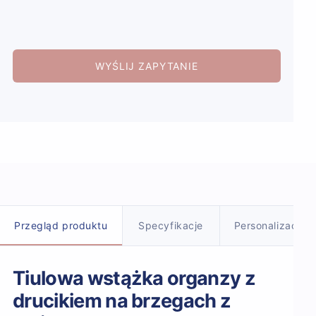
WYŚLIJ ZAPYTANIE
Szczegóły produktu
Przegląd produktu
Specyfikacje
Personalizacja
Tiulowa wstążka organzy z
drucikiem na brzegach z