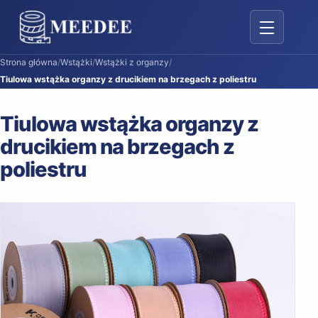
Przełącz na
Strona główna
/
Wstążki
/
Wstążki z organzy
/
Tiulowa wstążka organzy z drucikiem na brzegach z poliestru
Tiulowa wstążka organzy z
drucikiem na brzegach z
poliestru