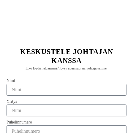
Ota yhteyttä meihin
Nimi
Yritys
KESKUSTELE JOHTAJAN
KANSSA
Puhelinnumero
Etkö löydä haluamaasi? Kysy apua suoraan johtajaltamme.
Nimi
Sähköposti
Yritys
Aihe
Puhelinnumero
Viesti