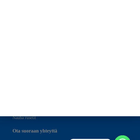
Tietosuojakäytäntö
Nauha
Satiininauhat
Grosgrain nauhat
Puuvillanauhat
Organza nauhat
Samettinauhat
Erityistilaisuuksien nauhat
Langalliset nauhat
Festivaalin nauhat
Nauha rusetit
Ota suoraan yhteyttä