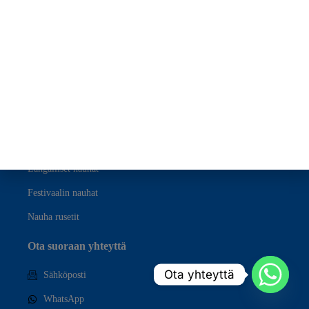
Satiininauhat
Grosgrain nauhat
Puuvillanauhat
Organza nauhat
Samettinauhat
Erityistilaisuuksien nauhat
Langalliset nauhat
Festivaalin nauhat
Nauha rusetit
Ota suoraan yhteyttä
Ota yhteyttä
Sähköposti
WhatsApp