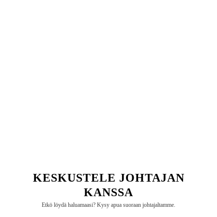
Tukku 19mm 5/8 tuuman kultainen folio kuuma
leimaamalla puuvilla nauha
Lue lisää "
KESKUSTELE JOHTAJAN
KANSSA
Etkö löydä haluamaasi? Kysy apua suoraan johtajaltamme.