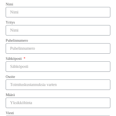
Nimi
Yritys
Puhelinnumero
Tukku 13mm ympäristöystävällinen Plain Custom
Sähköposti
puuvilla nauha
Lue lisää "
Osoite
Määrä
Viesti