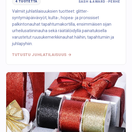
SASH & AWARD -PERHE
4 TUOTETTA
Valmiit juhlatilaisuuksien tuotteet: glitter-
syntymäpäivävyöt, kulta-, hopea- ja pronssiset
palkintonauhat tapahtumakortilla, ensimmäisen sijan
urheilusatiininauha sekä räätälöidyllä painatuksella
varustetut ruusukemerkkinauhat häihin, tapahtumiin ja
juhlapyhiin.
TUTUSTU JUHLATILAISUUS