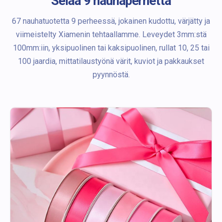
Selaa 9 nauhaperhettä
67 nauhatuotetta 9 perheessä, jokainen kudottu, värjätty ja
viimeistelty Xiamenin tehtaallamme. Leveydet 3mm:stä
100mm:iin, yksipuolinen tai kaksipuolinen, rullat 10, 25 tai
100 jaardia, mittatilaustyönä värit, kuviot ja pakkaukset
pyynnöstä.