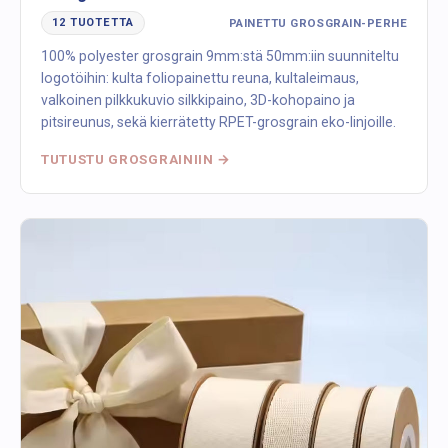
PAINETTU GROSGRAIN-PERHE
12 TUOTETTA
100% polyester grosgrain 9mm:stä 50mm:iin suunniteltu
logotöihin: kulta foliopainettu reuna, kultaleimaus,
valkoinen pilkkukuvio silkkipaino, 3D-kohopaino ja
pitsireunus, sekä kierrätetty RPET-grosgrain eko-linjoille.
TUTUSTU GROSGRAINIIN