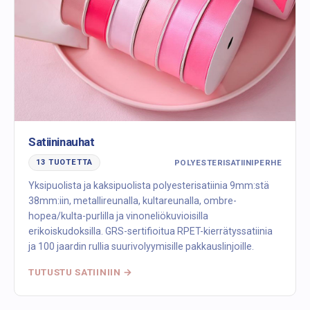
Satiininauhat
POLYESTERISATIINIPERHE
13 TUOTETTA
Yksipuolista ja kaksipuolista polyesterisatiinia 9mm:stä
38mm:iin, metallireunalla, kultareunalla, ombre-
hopea/kulta-purlilla ja vinoneliökuvioisilla
erikoiskudoksilla. GRS-sertifioitua RPET-kierrätyssatiinia
ja 100 jaardin rullia suurivolyymisille pakkauslinjoille.
TUTUSTU SATIINIIN