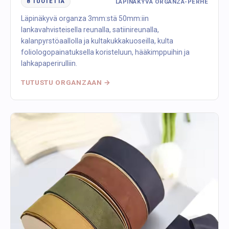
LÄPINÄKYVÄ ORGANZA-PERHE
8 TUOTETTA
Läpinäkyvä organza 3mm:stä 50mm:iin
lankavahvisteisella reunalla, satiinireunalla,
kalanpyrstöaallolla ja kultakukkakuoseilla, kulta
foliologopainatuksella koristeluun, hääkimppuihin ja
lahkapaperirulliin.
TUTUSTU ORGANZAAN