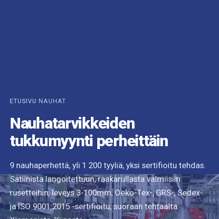
ETUSIVU
NAUHAT
Nauhatarvikkeiden
tukkumyynti perheittäin
9 nauhaperhettä, yli 1 200 tyyliä, yksi sertifioitu tehdas.
Satiinista langoitettuun, raakarullasta valmiisiin
rusetteihin, leveys 3-100mm, Oeko-Tex-, GRS-, Sedex-
ja ISO 9001:2015 -sertifioitu, suoraan tehtaalta