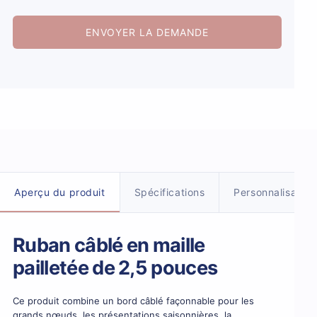
ENVOYER LA DEMANDE
Détails du produit
Aperçu du produit
Spécifications
Personnalisation
Ruban câblé en maille
pailletée de 2,5 pouces
Ce produit combine un bord câblé façonnable pour les
grands nœuds, les présentations saisonnières, la