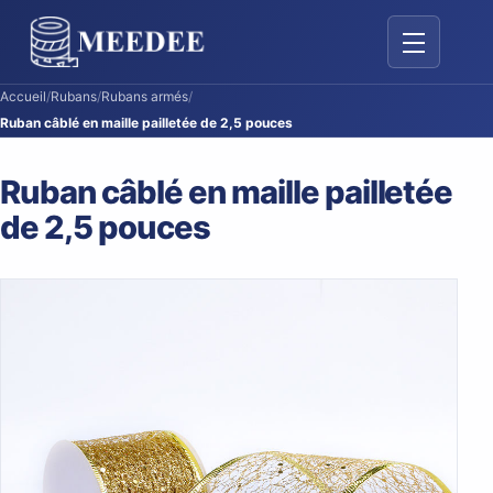
Basculer la 
Accueil
/
Rubans
/
Rubans armés
/
Ruban câblé en maille pailletée de 2,5 pouces
Ruban câblé en maille pailletée
de 2,5 pouces