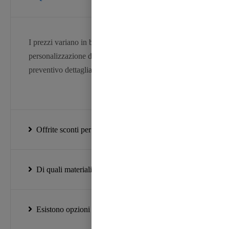
I prezzi variano in base al tipo, alla larghezza e alla
personalizzazione del nastro. Contattateci per un
preventivo dettagliato.
Offrite sconti per grandi quantità?
Di quali materiali sono fatti i vostri nastri?
Esistono opzioni di nastri ecologici?