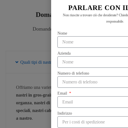
PARLARE CON I
Domande frequenti
Non riuscite a trovare ciò che desiderate? Chiede
responsabile.
Domande frequenti sul nastro.
Nome
Azienda
Quali tipi di nastri offrite?
Numero di telefono
Offriamo una varietà di nastri, tra cui
nastri di raso
,
Email
nastri in gros-grain
,
nastri di cotone
,
nastri di
organza
,
nastri di velluto
,
nastri per occasioni
speciali
,
nastri cablati
,
nastri del festival
, e
fiocchi
Indirizzo
a nastro
.