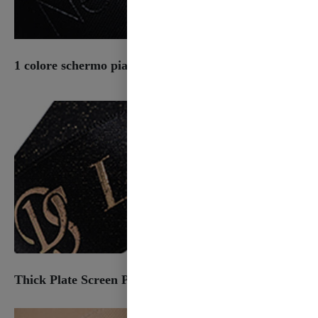
1 colore schermo piatto spesso Plastisol
Thick Plate Screen Plastisol & Foil