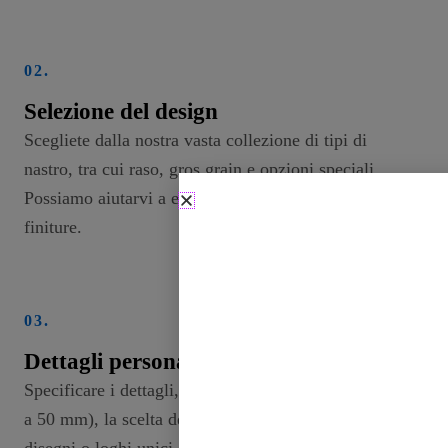
02.
Selezione del design
Scegliete dalla nostra vasta collezione di tipi di
nastro, tra cui raso, gros grain e opzioni speciali.
Possiamo aiutarvi a esplorare diversi modelli e
finiture.
03.
Dettagli personalizzati
Specificare i dettagli, come la larghezza (da 2 mm
a 50 mm), la scelta dei colori e gli eventuali
disegni o loghi unici che si desidera stampare sul