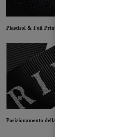
Plastisol & Foil Print
Posizionamento della stampa a inchiostro glitterato