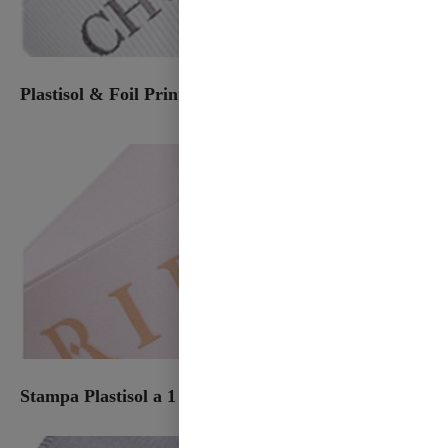
Plastisol & Foil Print
Stampa Plastisol a 1 colore