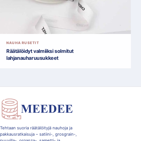
NAUHA RUSETIT
Räätälöidyt valmiiksi solmitut
lahjanauharuusukkeet
Tehtaan suoria räätälöityjä nauhoja ja
pakkausratkaisuja – satiini-, grosgrain-,
puuvilla-, organza-, sametti- ja