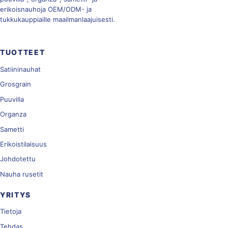
erikoisnauhoja OEM/ODM- ja
tukkukauppiaille maailmanlaajuisesti.
TUOTTEET
Satiininauhat
Grosgrain
Puuvilla
Organza
Sametti
Erikoistilaisuus
Johdotettu
Nauha rusetit
YRITYS
Tietoja
Tehdas