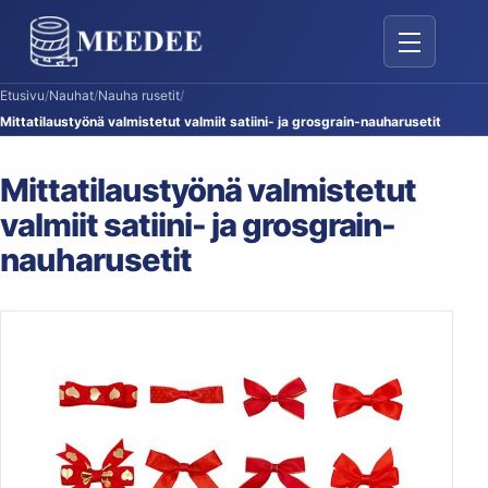
Vaihda navig
Etusivu
/
Nauhat
/
Nauha rusetit
/
Mittatilaustyönä valmistetut valmiit satiini- ja grosgrain-nauharusetit
Mittatilaustyönä valmistetut
valmiit satiini- ja grosgrain-
nauharusetit