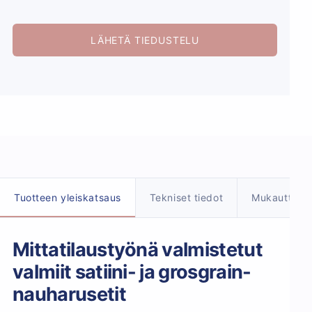
LÄHETÄ TIEDUSTELU
Tuotetiedot
Tuotteen yleiskatsaus
Tekniset tiedot
Mukauttami
Mittatilaustyönä valmistetut
valmiit satiini- ja grosgrain-
nauharusetit