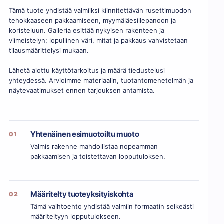
Tämä tuote yhdistää valmiiksi kiinnitettävän rusettimuodon
tehokkaaseen pakkaamiseen, myymäläesillepanoon ja
koristeluun. Galleria esittää nykyisen rakenteen ja
viimeistelyn; lopullinen väri, mitat ja pakkaus vahvistetaan
tilausmäärittelysi mukaan.
Lähetä aiottu käyttötarkoitus ja määrä tiedustelusi
yhteydessä. Arvioimme materiaalin, tuotantomenetelmän ja
näytevaatimukset ennen tarjouksen antamista.
Yhtenäinen esimuotoiltu muoto
01
Valmis rakenne mahdollistaa nopeamman
pakkaamisen ja toistettavan lopputuloksen.
Määritelty tuoteyksityiskohta
02
Tämä vaihtoehto yhdistää valmiin formaatin selkeästi
määriteltyyn lopputulokseen.