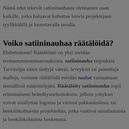
Nämä edut tekevät satiininauhasta olennaisen osan
kaikille, jotka haluavat kohottaa luovia projektejaan
tyylikkäällä ja luotettavalla tavalla.
Voiko satiininauhaa räätälöidä?
Ehdottomasti! Räätälöinti on yksi meidän
erottautumisominaisuuksista.
satiininauha
tarjouksia.
Tarvitsitpa sitten tiettyjä värejä, leveyksiä tai painettuja
malleja, voimme räätälöidä meidän
nauhat
vastaamaan
täsmällisiä määrittelyjäsi.
Räätälöity satiininauha
sopii
erinomaisesti brändäystarkoituksiin, jolloin yritykset
voivat sisällyttää logonsa ja värinsä pakkauksiinsa, tai
henkilökohtaisiin projekteihin, jotka vaativat ainutlaatuista
ja henkilökohtaista kosketusta.