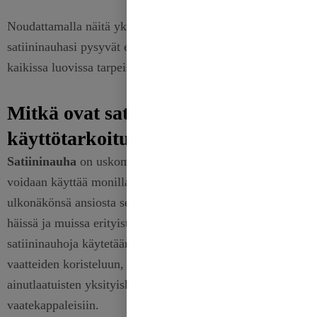
Noudattamalla näitä yksinkertaisia hoito-ohjeita
satiininauhasi pysyvät elinvoimaisina ja käyttökelpoisina
kaikissa luovissa tarpeissasi.
Mitkä ovat satiininauhan suositut
käyttötarkoitukset?
Satiininauha
on uskomattoman monipuolinen ja sitä
voidaan käyttää monilla eri aloilla. Tyylikkään
ulkonäkönsä ansiosta se on suosikki lahjapakkauksissa,
häissä ja muissa erityistilaisuuksissa. Lisäksi
satiininauhoja käytetään laajalti muotiteollisuudessa
vaatteiden koristeluun, asusteiden luomiseen ja
ainutlaatuisten yksityiskohtien lisäämiseen
vaatekappaleisiin.