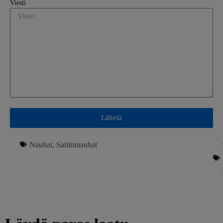
Viesti
Lähetä
Nauhat
,
Satiininauhat