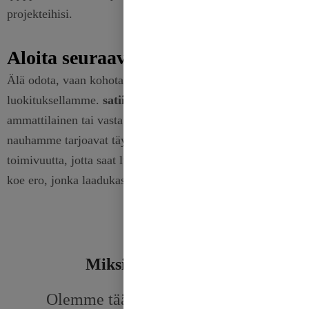
projekteihisi.
Aloita seuraava projektisi tänään
Älä odota, vaan kohota seuraavaa projektiasi premium-
luokituksellamme.
satiininauhat
. Olitpa sitten kokenut
ammattilainen tai vasta aloittelija, korkealaatuiset
nauhamme tarjoavat täydellisen yhdistelmän kauneutta ja
toimivuutta, jotta saat luovan visiosi eloon.
Osta
nyt ja
koe ero, jonka laadukas satiininauha voi tehdä työssäsi.
Miksi valita meidät
Olemme täällä ratkaistaksemme