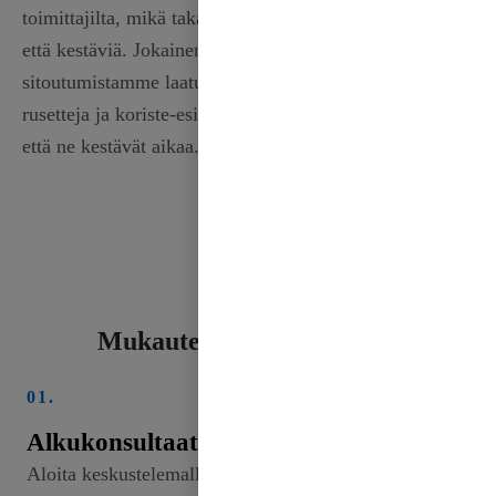
toimittajilta, mikä takaa, että nauhasi ovat sekä ylellisiä
että kestäviä. Jokainen kappale kuvastaa
sitoutumistamme laatuun, joten voit luoda kauniita
rusetteja ja koriste-esineitä luottavaisin mielin tietäen,
että ne kestävät aikaa.
Mukautettu nauhaprosessi
01.
Alkukonsultaatio
Aloita keskustelemalla tarpeistasi ja ideoistasi.