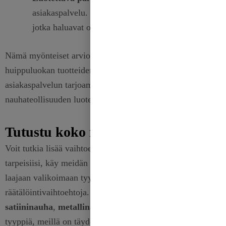
asiakaspalvelu. Suosittelen lämpimästi kaikille,
jotka haluavat ostaa satiininauhaa."
Nämä myönteiset arviot heijastavat sitoutumistamme
huippuluokan tuotteiden ja poikkeuksellisen
asiakaspalvelun tarjoamiseen, mikä tekee meistä
nauhateollisuuden luotettavan toimittajan.
Tutustu koko nauhamallistoon
Voit tutkia lisää vaihtoehtoja ja löytää täydellisen
nauha
tarpeisiisi, käy meidän
Satiininauhat kokoelma
ja tutustu
laajaan valikoimaan tyylejä, värejä ja
räätälöintivaihtoehtoja. Etsitpä sitten
glitter
satiininauha
,
metallinauhat
, tai mitä tahansa muuta
tyyppiä, meillä on täydellinen ratkaisu luoviin