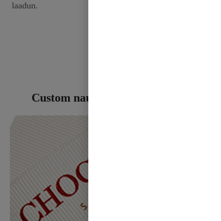
laadun.
Custom nauha tulostus käsityöt