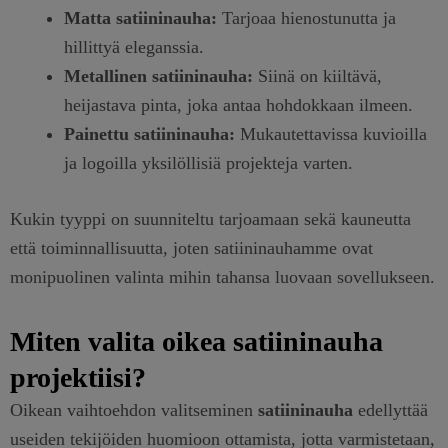
Matta satiininauha:
Tarjoaa hienostunutta ja
hillittyä eleganssia.
Metallinen satiininauha:
Siinä on kiiltävä,
heijastava pinta, joka antaa hohdokkaan ilmeen.
Painettu satiininauha:
Mukautettavissa kuvioilla
ja logoilla yksilöllisiä projekteja varten.
Kukin tyyppi on suunniteltu tarjoamaan sekä kauneutta
että toiminnallisuutta, joten satiininauhamme ovat
monipuolinen valinta mihin tahansa luovaan sovellukseen.
Miten valita oikea satiininauha
projektiisi?
Oikean vaihtoehdon valitseminen
satiininauha
edellyttää
useiden tekijöiden huomioon ottamista, jotta varmistetaan,