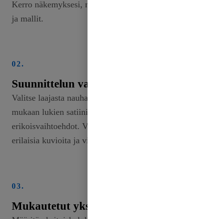
Kerro näkemyksesi, mukaan lukien värit, leveydet
ja mallit.
02.
Suunnittelun valinta
Valitse laajasta nauhatyyppien kokoelmastamme,
mukaan lukien satiini, grosgrain ja
erikoisvaihtoehdot. Voimme auttaa sinua tutkimaan
erilaisia kuvioita ja viimeistelyjä.
03.
Mukautetut yksityiskohdat