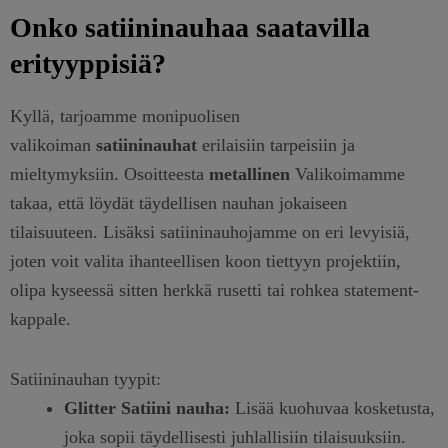
Onko satiininauhaa saatavilla
erityyppisiä?
Kyllä, tarjoamme monipuolisen
valikoiman
satiininauhat
erilaisiin tarpeisiin ja
mieltymyksiin. Osoitteesta
metallinen
Valikoimamme
takaa, että löydät täydellisen nauhan jokaiseen
tilaisuuteen. Lisäksi satiininauhojamme on eri levyisiä,
joten voit valita ihanteellisen koon tiettyyn projektiin,
olipa kyseessä sitten herkkä rusetti tai rohkea statement-
kappale.
Satiininauhan tyypit:
Glitter Satiini nauha:
Lisää kuohuvaa kosketusta,
joka sopii täydellisesti juhlallisiin tilaisuuksiin.