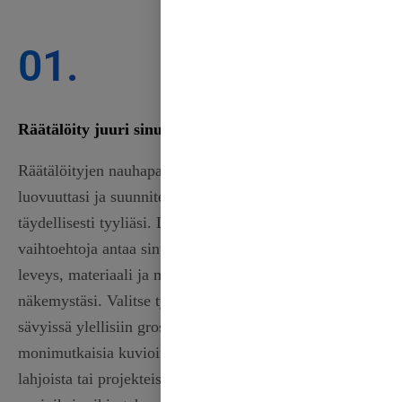
01.
Räätälöity juuri sinua varten
Räätälöityjen nauhapalveluidemme avulla voit ilmaista
luovuuttasi ja suunnitella nauhoja, jotka heijastavat
täydellisesti tyyliäsi. Laaja valikoima muokattavia
vaihtoehtoja antaa sinulle mahdollisuuden valita väri,
leveys, materiaali ja muotoilu, joka vastaa parhaiten
näkemystäsi. Valitse tyylikkäistä satiininauhoista eri
sävyissä ylellisiin grosgrain-nauhoihin, joissa on
monimutkaisia kuvioita. Olipa kyse tapahtumista,
lahjoista tai projekteista, nauhamme voidaan räätälöidä