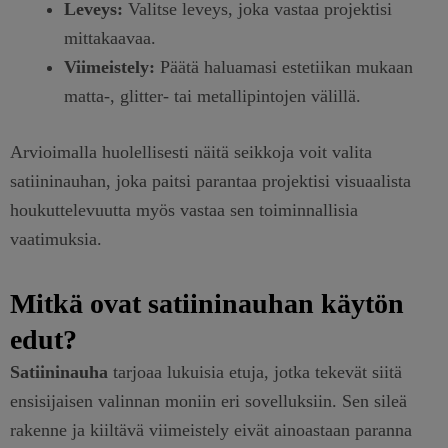
Leveys:
Valitse leveys, joka vastaa projektisi
mittakaavaa.
Viimeistely:
Päätä haluamasi estetiikan mukaan
matta-, glitter- tai metallipintojen välillä.
Arvioimalla huolellisesti näitä seikkoja voit valita
satiininauhan, joka paitsi parantaa projektisi visuaalista
houkuttelevuutta myös vastaa sen toiminnallisia
vaatimuksia.
Mitkä ovat satiininauhan käytön
edut?
Satiininauha
tarjoaa lukuisia etuja, jotka tekevät siitä
ensisijaisen valinnan moniin eri sovelluksiin. Sen sileä
rakenne ja kiiltävä viimeistely eivät ainoastaan paranna