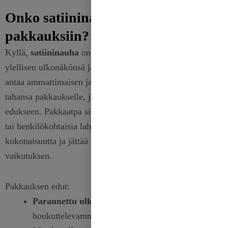
Onko satiininauha hyvä valinta
pakkauksiin?
Kyllä,
satiininauha
on erinomainen valinta pakkaukseen
ylellisen ulkonäkönsä ja erinomaisen laatunsa ansiosta. Se
antaa ammattimaisen ja kiillotetun viimeistelyn mille
tahansa pakkaukselle, jolloin lahjasi tai tuotteesi erottuvat
edukseen. Pakkaatpa sitten ylellisyystuotteita, yrityslahjoja
tai henkilökohtaisia lahjoja, satiininauha parantaa
kokonaisuutta ja jättää vastaanottajaan pysyvän
vaikutuksen.
Pakkauksen edut:
Parannettu ulkonäkö:
Saa paketit näyttämään
houkuttelevammilta ja korkeatasoisemmilta.