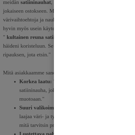
meidän
satiininauhat
, korostaen heidän tyytyväisyyttään
jokaiseen ostokseen. Monet arvostavat eloisia
värivaihtoehtoja ja nauhojen kestävyyttä, jotka kestävät
hyvin myös usein käytettynä. Eräs asiakas totesi:
"
kultainen reuna satiini
Tilaamani nauha oli täydellinen
häideni koristeluun. Se lisäsi juuri sen tyylikkyyden
ripauksen, jota etsin."
Mitä asiakkaamme sanovat:
Korkea laatu:
"Erinomaisen laadukas
satiininauha, joka ei haalistu eikä menetä
muotoaan."
Suuri valikoima:
"Rakastin saatavilla olevaa
laajaa väri- ja tyylivalikoimaa. Löysin juuri sitä,
mitä tarvitsin projektiini."
Luotettava palvelu:
"Nopea toimitus ja hyvä