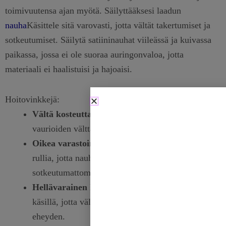
toimivuutensa ajan myötä. Säilyttääksesi laadun
nauha
Käsittele sitä varovasti, jotta vältät takertumiset ja
sotkeutumiset. Säilytä satiininauhat viileässä ja kuivassa
paikassa, jossa ei ole suoraa auringonvaloa, jotta
materiaali ei haalistuisi ja hajoaisi.
Hoitovinkkejä:
Vältä kosteutta:
Pidä nauhat kuivina homeen ja
vaurioiden välttämiseksi.
Oikea varastointi:
Käytä säilytyslaatikoita tai -
rullia, jotta nauhat pysyvät järjestyksessä ja
sotkeutumattomina.
Hellävarainen käsittely:
Käsittele puhtailla
käsillä, jotta vältät tahrat ja säilytät nauhan
eheyden.