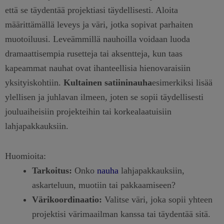
että se täydentää projektiasi täydellisesti. Aloita
määrittämällä leveys ja väri, jotka sopivat parhaiten
muotoiluusi. Leveämmillä nauhoilla voidaan luoda
dramaattisempia rusetteja tai aksentteja, kun taas
kapeammat nauhat ovat ihanteellisia hienovaraisiin
yksityiskohtiin.
Kultainen satiininauha
esimerkiksi lisää
ylellisen ja juhlavan ilmeen, joten se sopii täydellisesti
jouluaiheisiin projekteihin tai korkealaatuisiin
lahjapakkauksiin.
Huomioita:
Tarkoitus:
Onko
nauha
lahjapakkauksiin,
askarteluun, muotiin tai pakkaamiseen?
Värikoordinaatio:
Valitse väri, joka sopii yhteen
projektisi värimaailman kanssa tai täydentää sitä.