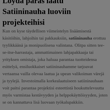
Löydä paras laatu
Satiininauha luoviin
projekteihisi
Kun on kyse täydellisen viimeistelyn lisäämisestä
käsitöihin, lahjoihin tai pakkauksiin,
satiininauha
erottuu
tyylikkäänä ja monipuolisena valintana. Olitpa sitten tee-
se-itse-harrastaja, ammattimainen lahjapakkaaja tai
yrityksen omistaja, joka haluaa parantaa tuotteidensa
esittelyä, ensiluokkaiset satiininauhamme tarjoavat
vertaansa vailla olevaa laatua ja upean valikoiman värejä
ja tyylejä. Investoimalla korkealaatuiseen satiininauhaan
voit paitsi parantaa projektisi esteettistä houkuttelevuutta
myös varmistaa kestävyyden ja helppokäyttöisyyden, joten
se on kannattava lisä luovaan työkalupakkiin.