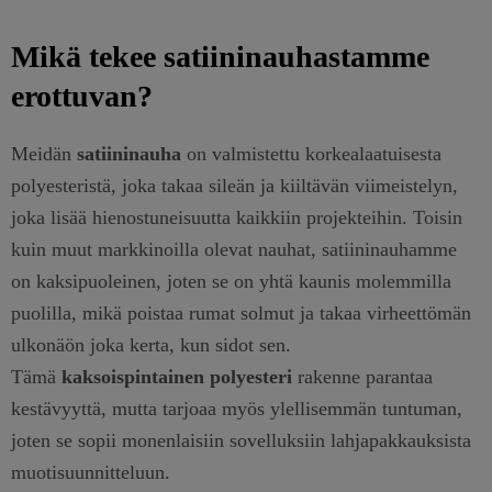
Mikä tekee satiininauhastamme
erottuvan?
Meidän
satiininauha
on valmistettu korkealaatuisesta
polyesteristä, joka takaa sileän ja kiiltävän viimeistelyn,
joka lisää hienostuneisuutta kaikkiin projekteihin. Toisin
kuin muut markkinoilla olevat nauhat, satiininauhamme
on kaksipuoleinen, joten se on yhtä kaunis molemmilla
puolilla, mikä poistaa rumat solmut ja takaa virheettömän
ulkonäön joka kerta, kun sidot sen.
Tämä
kaksoispintainen polyesteri
rakenne parantaa
kestävyyttä, mutta tarjoaa myös ylellisemmän tuntuman,
joten se sopii monenlaisiin sovelluksiin lahjapakkauksista
muotisuunnitteluun.