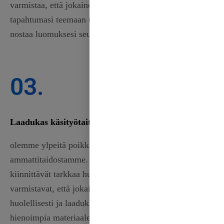
varmistaa, että jokainen nauha sopii saumattomasti
tapahtumasi teemaan tai projektisi vaatimuksiin ja
nostaa luomuksesi seuraavalle tasolle.
03.
Laadukas käsityötaito
olemme ylpeitä poikkeuksellisesta
ammattitaidostamme. Ammattitaitoiset käsityöläisemme
kiinnittävät tarkkaa huomiota yksityiskohtiin ja
varmistavat, että jokainen nauha valmistetaan
huolellisesti ja laadukkaasti. Käytämme vain
hienoimpia materiaaleja, jotka on hankittu luotettavilta