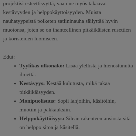
projektisi esteettisyyttä, vaan ne myös takaavat
kestävyyden ja helppokäyttöisyyden. Muista
nauhatyypeistä poiketen satiininauha säilyttää hyvin
muotonsa, joten se on ihanteellinen pitkäikäisten rusettien
ja koristeiden luomiseen.
Edut:
Tyylikäs ulkonäkö:
Lisää ylellistä ja hienostunutta
ilmettä.
Kestävyys:
Kestää kulutusta, mikä takaa
pitkäikäisyyden.
Monipuolisuus:
Sopii lahjoihin, käsitöihin,
muotiin ja pakkauksiin.
Helppokäyttöisyys:
Sileän rakenteen ansiosta sitä
on helppo sitoa ja käsitellä.