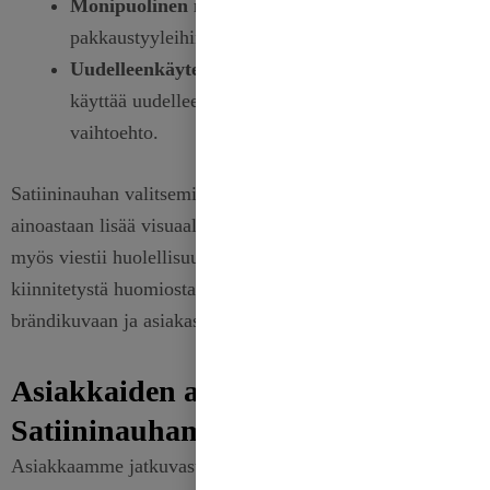
Monipuolinen muotoilu:
Sopii erilaisiin
pakkaustyyleihin, klassisesta moderniin.
Uudelleenkäytettävyys:
Nauhat voidaan irrottaa ja
käyttää uudelleen, mikä on ympäristöystävällinen
vaihtoehto.
Satiininauhan valitseminen pakkaustarpeisiisi ei
ainoastaan lisää visuaalista houkuttelevuutta, vaan se
myös viestii huolellisuudesta ja yksityiskohtiin
kiinnitetystä huomiosta, mikä voi vaikuttaa myönteisesti
brändikuvaan ja asiakastyytyväisyyteen.
Asiakkaiden arvostelut: Miksi
Satiininauhamme on paras valinta?
Asiakkaamme jatkuvasti kehuvat laatua ja monipuolisuutta