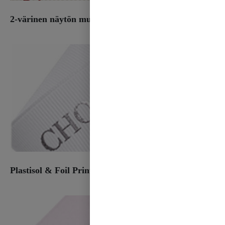
2-värinen näytön muste tulostaa
Plastisol & Foil Print