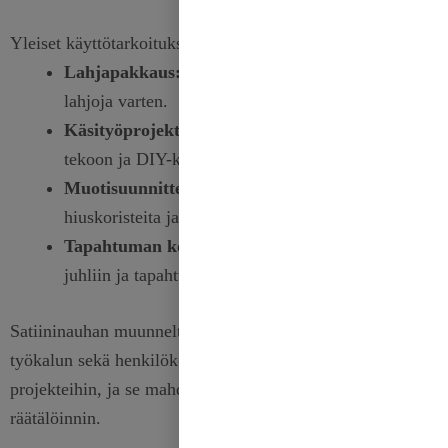
Yleiset käyttötarkoitukset:
Lahjapakkaus:
Luo kauniita rusetteja ja kääreitä
lahjoja varten.
Käsityöprojektit:
Käytä leikekirjoihin, korttien
tekoon ja DIY-käsityöhön.
Muotisuunnittelu:
Koristele vaatteita, luo
hiuskoristeita ja paljon muuta.
Tapahtuman koristeet:
Lisää eleganssia häihin,
juhliin ja tapahtumiin.
Satiininauhan muunneltavuus tekee siitä välttämättömän
työkalun sekä henkilökohtaisiin että ammatillisiin
projekteihin, ja se mahdollistaa loputtoman luovuuden ja
räätälöinnin.