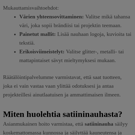
Mukauttamisvaihtoehdot:
Värien yhteensovittaminen:
Valitse mikä tahansa
väri, joka sopii brändiisi tai projektin teemaan.
Painetut mallit:
Lisää nauhaan logoja, kuvioita tai
tekstiä.
Erikoisviimeistelyt:
Valitse glitter-, metalli- tai
mattapintaiset sävyt mieltymyksesi mukaan.
Räätälöintipalvelumme varmistavat, että saat tuotteen,
joka ei vain vastaa vaan ylittää odotuksesi ja antaa
projekteillesi ainutlaatuisen ja ammattimaisen ilmeen.
Miten huolehtia satiininauhasta?
Asianmukainen hoito varmistaa, että
satiininauha
säilyy
koskemattomassa kunnossa ja säilyttää kauneutensa ja