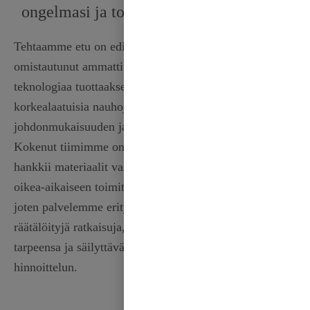
ongelmasi ja toimittaaksemme tarpeesi.
Tehtaamme etu on edistyneet valmistusprosessit ja
omistautunut ammattitaito. Hyödynnämme uusinta
teknologiaa tuottaaksemme monipuolisen valikoiman
korkealaatuisia nauhoja ja varmistaaksemme
johdonmukaisuuden ja kestävyyden jokaisessa rullassa.
Kokenut tiimimme on sitoutunut kestävyyteen ja
hankkii materiaalit vastuullisesti. Keskitymme vahvasti
oikea-aikaiseen toimitukseen ja asiakastyytyväisyyteen,
joten palvelemme erityisesti B2B-ostajia ja tarjoamme
räätälöityjä ratkaisuja, jotka täyttävät heidän yksilölliset
tarpeensa ja säilyttävät samalla kilpailukykyisen
hinnoittelun.