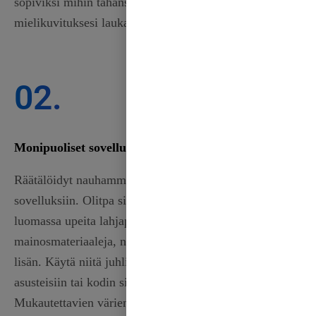
sopiviksi mihin tahansa tilaisuuteen. anna
mielikuvituksesi laukata ja luo todella.
02.
Monipuoliset sovellukset
Räätälöidyt nauhamme sopivat monenlaisiin
sovelluksiin. Olitpa sitten koristelemassa häitä,
luomassa upeita lahjapakkauksia tai suunnittelemassa
mainosmateriaaleja, nauhamme tuovat ainutlaatuisen
lisän. Käytä niitä juhlien suosikkeihin, yksilöllisiin
asusteisiin tai kodin sisustuksen parantamiseen.
Mukautettavien värien ja mallien ansiosta voit