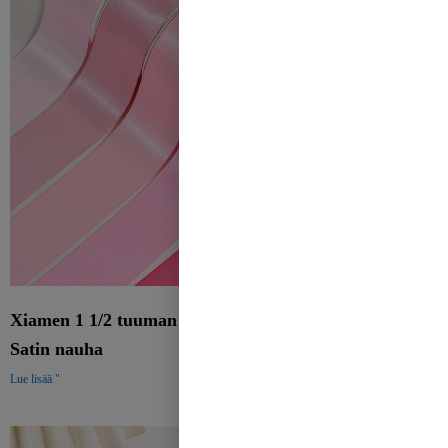
Xiamen 1 1/2 tuuman 38MM polyesteri Double Face
Satin nauha
Lue lisää "