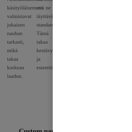
käsityöläisemme
että ne
ja
varmistaaksemm
valmistavat
täyttävät
järjestämme
tyytyväisyytesi
jokaisen
standardimme.
nopean
ja
nauhan
Tämä
toimituksen,
puuttuaksemme
tarkasti,
takaa
jotta
mahdollisiin
mikä
kestävyyden
saat ne
lisätarpeisiisi.
takaa
ja
ajoissa.
korkean
esteettisyyden.
laadun.
Custom nauha tulostus käsityöt