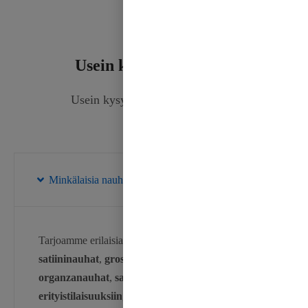
Usein kysytty kysymys
Usein kysytty kysymys nauhasta.
Minkälaisia nauhoja tarjoatte?
Tarjoamme erilaisia nauhoja, mukaan lukien
satiininauhat
,
grosgrain nauhat
,
puuvillanauhat
,
organzanauhat
,
samettinauhat
,
nauhat
erityistilaisuuksiin
,
langalliset nauhat
,
festivaalin