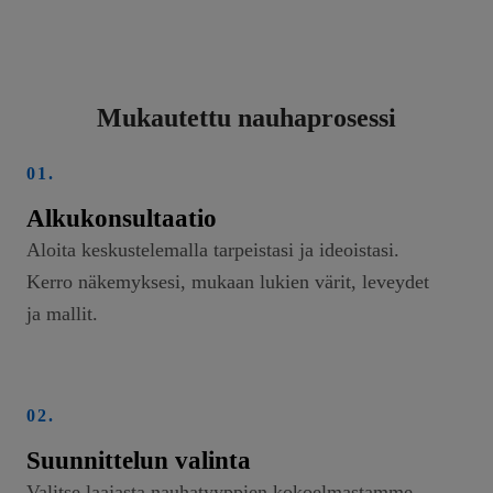
Mukautettu nauhaprosessi
01.
Alkukonsultaatio
Aloita keskustelemalla tarpeistasi ja ideoistasi.
Kerro näkemyksesi, mukaan lukien värit, leveydet
ja mallit.
02.
Suunnittelun valinta
Valitse laajasta nauhatyyppien kokoelmastamme,