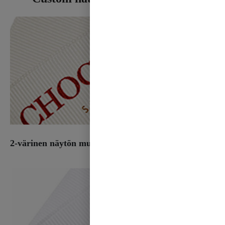
2-värinen näytön muste tulostaa