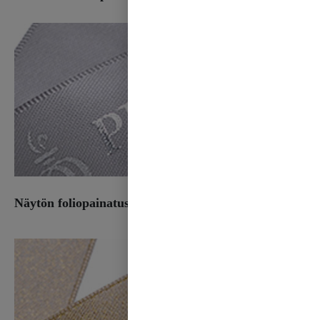
Näytön foliopainatus