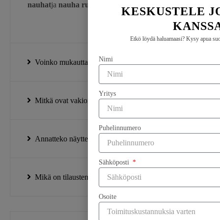
nauhat
ja
nauha rusetit
.
KESKUSTELE J
KANSS
Etkö löydä haluamaasi? Kysy apua suo
Nimi
Voinko mukauttaa nauhamalleja?
Yritys
Mitkä ovat vakiorullanne käytettävät koot?
Puhelinnumero
Annatteko näytteitä ennen irtotilauksen tekemistä?
Sähköposti
Mikä on tilausten toimitusaika?
Osoite