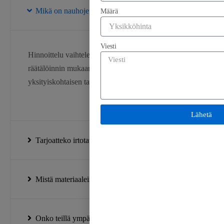
Mikä on nauhojenne hintaluokka?
Määrä
Viesti
Hinnoittelu vaihtelee nauhan tyypin, leveyden ja
räätälöinnin mukaan. Ota yhteyttä meihin saadaksesi
yksityiskohtaisen tarjouksen.
Lähetä
Tarjoatteko irtotavarana alennuksia?
Mistä materiaaleista nauhat on valmistettu?
Onko teillä ympäristöystävällisiä